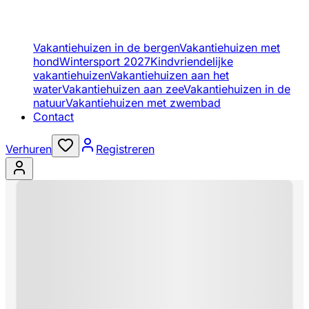
Vakantiehuizen in de bergen
Vakantiehuizen met
hond
Wintersport 2027
Kindvriendelijke
vakantiehuizen
Vakantiehuizen aan het
water
Vakantiehuizen aan zee
Vakantiehuizen in de
natuur
Vakantiehuizen met zwembad
Contact
Verhuren
Registreren