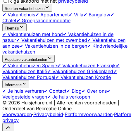
Ik ga akkoord met het
privacybeleid
Soorten vakantiehuizen
✔ Vakantiehuis
✔ Appartement
✔ Villa
✔ Bungalow
✔
Chalet
✔ Groepsaccommodatie
Thema's
✔ Vakantiehuizen met hond
✔ Vakantiehuizen in de
natuur
✔ Vakantiehuizen met zwembad
✔ Vakantiehuizen
aan zee
✔ Vakantiehuizen in de bergen
✔ Kindvriendelijke
vakantiehuizen
Populaire vakantielanden
✔ Vakantiehuizen Spanje
✔ Vakantiehuizen Frankrijk
✔
Vakantiehuizen Italië
✔ Vakantiehuizen Griekenland
✔
Vakantiehuizen Portugal
✔ Vakantiehuizen Kroatië
Informatie
✔ Je huis verhuren
✔ Contact
✔ Blog
✔ Over ons
✔
Veelgestelde vragen
✔ Je huis verkopen
©
2026
Huisjehuren.nl | Alle rechten voorbehouden |
Onderdeel van Recreatie Online.
Voorwaarden
·
Privacybeleid
·
Platformvoorwaarden
·
Platfor
privacy