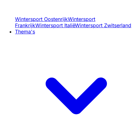
Wintersport Oostenrijk
Wintersport
Frankrijk
Wintersport Italië
Wintersport Zwitserland
Thema's