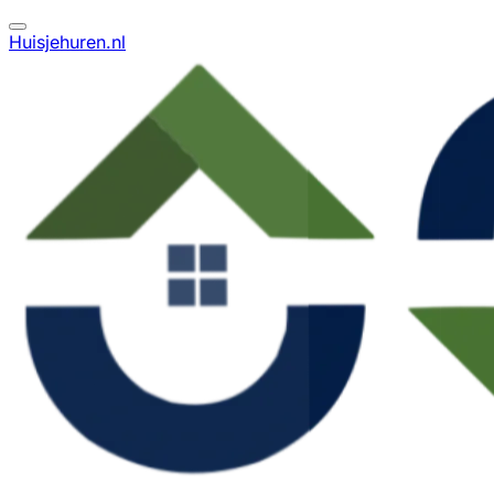
Huisjehuren.nl