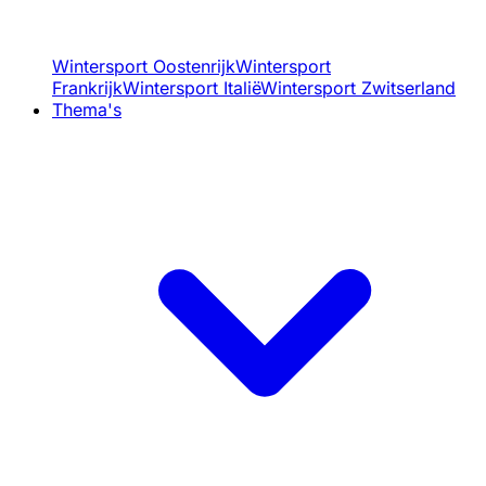
Wintersport Oostenrijk
Wintersport
Frankrijk
Wintersport Italië
Wintersport Zwitserland
Thema's