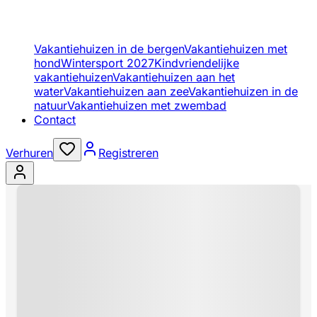
Vakantiehuizen in de bergen
Vakantiehuizen met
hond
Wintersport 2027
Kindvriendelijke
vakantiehuizen
Vakantiehuizen aan het
water
Vakantiehuizen aan zee
Vakantiehuizen in de
natuur
Vakantiehuizen met zwembad
Contact
Verhuren
Registreren