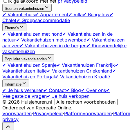
Ik ga akkoord met het
privacybeleid
Soorten vakantiehuizen
✔ Vakantiehuis
✔ Appartement
✔ Villa
✔ Bungalow
✔
Chalet
✔ Groepsaccommodatie
Thema's
✔ Vakantiehuizen met hond
✔ Vakantiehuizen in de
natuur
✔ Vakantiehuizen met zwembad
✔ Vakantiehuizen
aan zee
✔ Vakantiehuizen in de bergen
✔ Kindvriendelijke
vakantiehuizen
Populaire vakantielanden
✔ Vakantiehuizen Spanje
✔ Vakantiehuizen Frankrijk
✔
Vakantiehuizen Italië
✔ Vakantiehuizen Griekenland
✔
Vakantiehuizen Portugal
✔ Vakantiehuizen Kroatië
Informatie
✔ Je huis verhuren
✔ Contact
✔ Blog
✔ Over ons
✔
Veelgestelde vragen
✔ Je huis verkopen
©
2026
Huisjehuren.nl | Alle rechten voorbehouden |
Onderdeel van Recreatie Online.
Voorwaarden
·
Privacybeleid
·
Platformvoorwaarden
·
Platfor
privacy