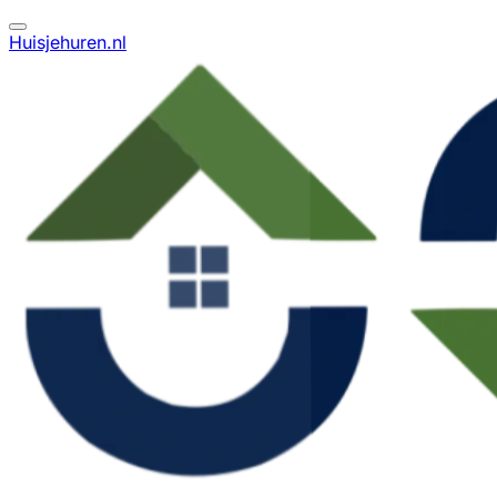
Huisjehuren.nl