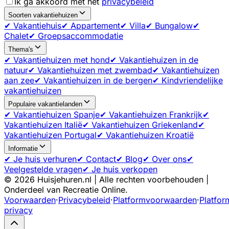
Ik ga akkoord met het
privacybeleid
Soorten vakantiehuizen
✔ Vakantiehuis
✔ Appartement
✔ Villa
✔ Bungalow
✔
Chalet
✔ Groepsaccommodatie
Thema's
✔ Vakantiehuizen met hond
✔ Vakantiehuizen in de
natuur
✔ Vakantiehuizen met zwembad
✔ Vakantiehuizen
aan zee
✔ Vakantiehuizen in de bergen
✔ Kindvriendelijke
vakantiehuizen
Populaire vakantielanden
✔ Vakantiehuizen Spanje
✔ Vakantiehuizen Frankrijk
✔
Vakantiehuizen Italië
✔ Vakantiehuizen Griekenland
✔
Vakantiehuizen Portugal
✔ Vakantiehuizen Kroatië
Informatie
✔ Je huis verhuren
✔ Contact
✔ Blog
✔ Over ons
✔
Veelgestelde vragen
✔ Je huis verkopen
©
2026
Huisjehuren.nl | Alle rechten voorbehouden |
Onderdeel van Recreatie Online.
Voorwaarden
·
Privacybeleid
·
Platformvoorwaarden
·
Platfor
privacy