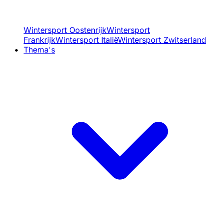
Wintersport Oostenrijk
Wintersport
Frankrijk
Wintersport Italië
Wintersport Zwitserland
Thema's