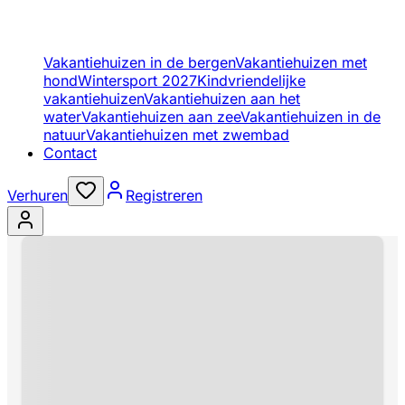
Vakantiehuizen in de bergen
Vakantiehuizen met
hond
Wintersport 2027
Kindvriendelijke
vakantiehuizen
Vakantiehuizen aan het
water
Vakantiehuizen aan zee
Vakantiehuizen in de
natuur
Vakantiehuizen met zwembad
Contact
Verhuren
Registreren