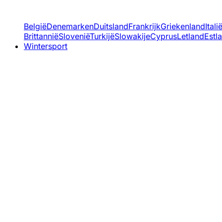
België
Denemarken
Duitsland
Frankrijk
Griekenland
Itali
Brittannië
Slovenië
Turkijë
Slowakije
Cyprus
Letland
Estl
Wintersport