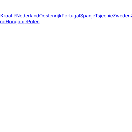
ë
Kroatië
Nederland
Oostenrijk
Portugal
Spanje
Tsjechië
Zweden
and
Hongarije
Polen