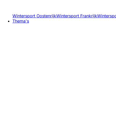
Wintersport Oostenrijk
Wintersport Frankrijk
Winterspor
Thema's