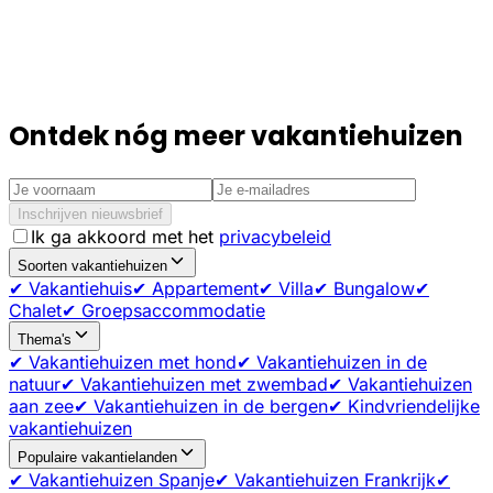
Ontdek nóg meer vakantiehuizen
Inschrijven nieuwsbrief
Ik ga akkoord met het
privacybeleid
Soorten vakantiehuizen
✔ Vakantiehuis
✔ Appartement
✔ Villa
✔ Bungalow
✔
Chalet
✔ Groepsaccommodatie
Thema's
✔ Vakantiehuizen met hond
✔ Vakantiehuizen in de
natuur
✔ Vakantiehuizen met zwembad
✔ Vakantiehuizen
aan zee
✔ Vakantiehuizen in de bergen
✔ Kindvriendelijke
vakantiehuizen
Populaire vakantielanden
✔ Vakantiehuizen Spanje
✔ Vakantiehuizen Frankrijk
✔