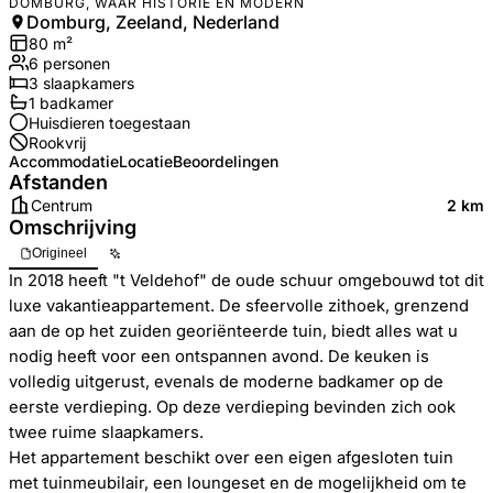
DOMBURG, WAAR HISTORIE EN MODERN
Domburg, Zeeland, Nederland
80
m²
6
personen
3
slaapkamers
1
badkamer
Huisdieren toegestaan
Rookvrij
Accommodatie
Locatie
Beoordelingen
Afstanden
Centrum
2 km
Omschrijving
Origineel
In 2018 heeft "t Veldehof" de oude schuur omgebouwd tot dit
luxe vakantieappartement. De sfeervolle zithoek, grenzend
aan de op het zuiden georiënteerde tuin, biedt alles wat u
nodig heeft voor een ontspannen avond. De keuken is
volledig uitgerust, evenals de moderne badkamer op de
eerste verdieping. Op deze verdieping bevinden zich ook
twee ruime slaapkamers.
Het appartement beschikt over een eigen afgesloten tuin
met tuinmeubilair, een loungeset en de mogelijkheid om te