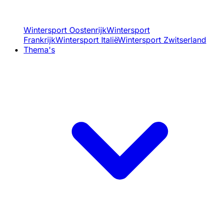
Wintersport Oostenrijk
Wintersport
Frankrijk
Wintersport Italië
Wintersport Zwitserland
Thema's