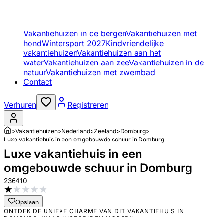
Vakantiehuizen in de bergen
Vakantiehuizen met
hond
Wintersport 2027
Kindvriendelijke
vakantiehuizen
Vakantiehuizen aan het
water
Vakantiehuizen aan zee
Vakantiehuizen in de
natuur
Vakantiehuizen met zwembad
Contact
Verhuren
Registreren
>
Vakantiehuizen
>
Nederland
>
Zeeland
>
Domburg
>
Luxe vakantiehuis in een omgebouwde schuur in Domburg
Luxe vakantiehuis in een
omgebouwde schuur in Domburg
236410
★
★
★
★
★
Opslaan
ONTDEK DE UNIEKE CHARME VAN DIT VAKANTIEHUIS IN