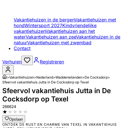
Vakantiehuizen in de bergen
Vakantiehuizen met
hond
Wintersport 2027
Kindvriendelijke
vakantiehuizen
Vakantiehuizen aan het
water
Vakantiehuizen aan zee
Vakantiehuizen in de
natuur
Vakantiehuizen met zwembad
Contact
Verhuren
Registreren
>
Vakantiehuizen
>
Nederland
>
Waddeneilanden
>
De Cocksdorp
>
Sfeervol vakantiehuis Jutta in De Cocksdorp op Texel
Sfeervol vakantiehuis Jutta in De
Cocksdorp op Texel
266624
★
★
★
★
★
Opslaan
ONTDEK DE RUST EN CHARME VAN TEXEL IN VAKANTIEHUIS