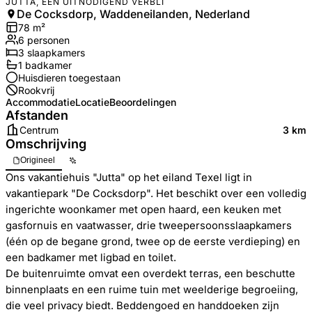
JUTTA, EEN UITNODIGEND VERBLI
De Cocksdorp, Waddeneilanden, Nederland
78
m²
6
personen
3
slaapkamers
1
badkamer
Huisdieren toegestaan
Rookvrij
Accommodatie
Locatie
Beoordelingen
Afstanden
Centrum
3 km
Omschrijving
Origineel
Ons vakantiehuis "Jutta" op het eiland Texel ligt in
vakantiepark "De Cocksdorp". Het beschikt over een volledig
ingerichte woonkamer met open haard, een keuken met
gasfornuis en vaatwasser, drie tweepersoonsslaapkamers
(één op de begane grond, twee op de eerste verdieping) en
een badkamer met ligbad en toilet.
De buitenruimte omvat een overdekt terras, een beschutte
binnenplaats en een ruime tuin met weelderige begroeiing,
die veel privacy biedt. Beddengoed en handdoeken zijn