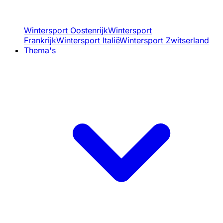
Wintersport Oostenrijk
Wintersport
Frankrijk
Wintersport Italië
Wintersport Zwitserland
Thema's