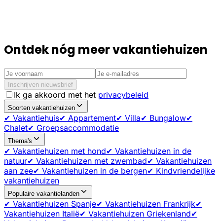
Ontdek nóg meer vakantiehuizen
Inschrijven nieuwsbrief
Ik ga akkoord met het
privacybeleid
Soorten vakantiehuizen
✔ Vakantiehuis
✔ Appartement
✔ Villa
✔ Bungalow
✔
Chalet
✔ Groepsaccommodatie
Thema's
✔ Vakantiehuizen met hond
✔ Vakantiehuizen in de
natuur
✔ Vakantiehuizen met zwembad
✔ Vakantiehuizen
aan zee
✔ Vakantiehuizen in de bergen
✔ Kindvriendelijke
vakantiehuizen
Populaire vakantielanden
✔ Vakantiehuizen Spanje
✔ Vakantiehuizen Frankrijk
✔
Vakantiehuizen Italië
✔ Vakantiehuizen Griekenland
✔