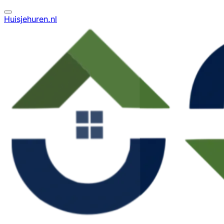
Huisjehuren.nl