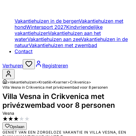
Vakantiehuizen in de bergen
Vakantiehuizen met
hond
Wintersport 2027
Kindvriendelijke
vakantiehuizen
Vakantiehuizen aan het
water
Vakantiehuizen aan zee
Vakantiehuizen in de
natuur
Vakantiehuizen met zwembad
Contact
Verhuren
Registreren
>
Vakantiehuizen
>
Kroatië
>
Kvarner
>
Crikvenica
>
Villa Vesna in Crikvenica met privézwembad voor 8 personen
Villa Vesna in Crikvenica met
privézwembad voor 8 personen
Vesna
★
★
★
★
★
Opslaan
GENIET VAN EEN ZORGELOZE VAKANTIE IN VILLA VESNA, EEN