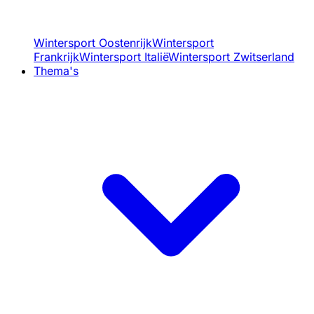
Wintersport Oostenrijk
Wintersport
Frankrijk
Wintersport Italië
Wintersport Zwitserland
Thema's