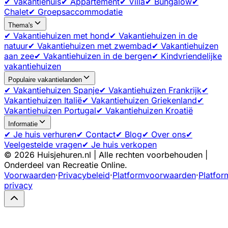
✔ Vakantiehuis
✔ Appartement
✔ Villa
✔ Bungalow
✔
Chalet
✔ Groepsaccommodatie
Thema's
✔ Vakantiehuizen met hond
✔ Vakantiehuizen in de
natuur
✔ Vakantiehuizen met zwembad
✔ Vakantiehuizen
aan zee
✔ Vakantiehuizen in de bergen
✔ Kindvriendelijke
vakantiehuizen
Populaire vakantielanden
✔ Vakantiehuizen Spanje
✔ Vakantiehuizen Frankrijk
✔
Vakantiehuizen Italië
✔ Vakantiehuizen Griekenland
✔
Vakantiehuizen Portugal
✔ Vakantiehuizen Kroatië
Informatie
✔ Je huis verhuren
✔ Contact
✔ Blog
✔ Over ons
✔
Veelgestelde vragen
✔ Je huis verkopen
©
2026
Huisjehuren.nl | Alle rechten voorbehouden |
Onderdeel van Recreatie Online.
Voorwaarden
·
Privacybeleid
·
Platformvoorwaarden
·
Platfor
privacy