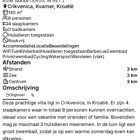
RUIM VAKANTIEHUIS IN HET Z
Crikvenica, Kvarner, Kroatië
140
m²
8
personen
4
slaapkamers
0
badkamer
s
Huisdieren toegestaan
Rookvrij
Accommodatie
Locatie
Beoordelingen
WiFi
Tuin
Kinderbed
Huisdieren toegestaan
Barbecue
Zwembad
Privézwembad
Cycling
Watersport
Wandelen (vlak)
Afstanden
Strand
3 km
Zee
3 km
Centrum
3 km
Omschrijving
Origineel
Deze prachtige villa ligt in Crikvenica, in Kroatië. Er zijn 4
slaapkamers waar in totaal 8 personen kunnen overnachten,
ideaal voor een vakantie met vrienden of familie. Bovendien
mag je maximaal 3 huisdieren meenemen. In de tuin ligt een
groot zwembad, zodat je op een warme zomerdag even kan
afkoelen.