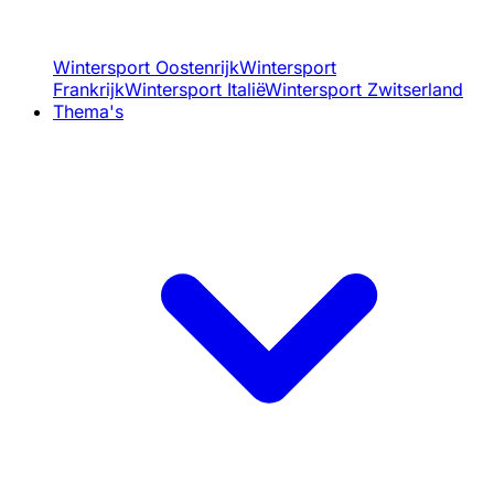
Wintersport Oostenrijk
Wintersport
Frankrijk
Wintersport Italië
Wintersport Zwitserland
Thema's