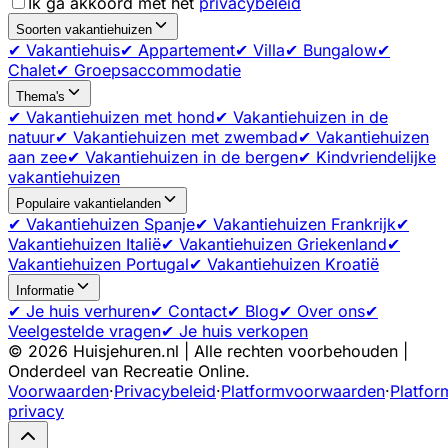
Ik ga akkoord met het
privacybeleid
Soorten vakantiehuizen
✔ Vakantiehuis
✔ Appartement
✔ Villa
✔ Bungalow
✔
Chalet
✔ Groepsaccommodatie
Thema's
✔ Vakantiehuizen met hond
✔ Vakantiehuizen in de
natuur
✔ Vakantiehuizen met zwembad
✔ Vakantiehuizen
aan zee
✔ Vakantiehuizen in de bergen
✔ Kindvriendelijke
vakantiehuizen
Populaire vakantielanden
✔ Vakantiehuizen Spanje
✔ Vakantiehuizen Frankrijk
✔
Vakantiehuizen Italië
✔ Vakantiehuizen Griekenland
✔
Vakantiehuizen Portugal
✔ Vakantiehuizen Kroatië
Informatie
✔ Je huis verhuren
✔ Contact
✔ Blog
✔ Over ons
✔
Veelgestelde vragen
✔ Je huis verkopen
©
2026
Huisjehuren.nl | Alle rechten voorbehouden |
Onderdeel van Recreatie Online.
Voorwaarden
·
Privacybeleid
·
Platformvoorwaarden
·
Platfor
privacy