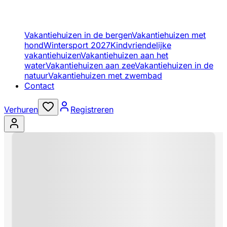
Vakantiehuizen in de bergen
Vakantiehuizen met
hond
Wintersport 2027
Kindvriendelijke
vakantiehuizen
Vakantiehuizen aan het
water
Vakantiehuizen aan zee
Vakantiehuizen in de
natuur
Vakantiehuizen met zwembad
Contact
Verhuren
Registreren