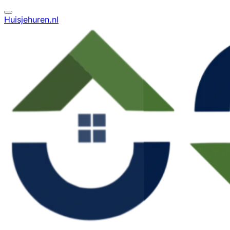
Huisjehuren.nl