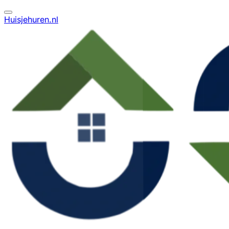
Huisjehuren.nl