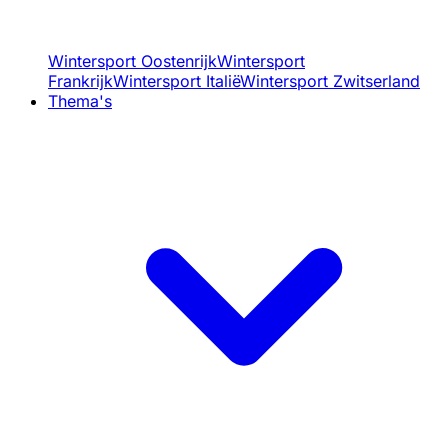
Wintersport Oostenrijk
Wintersport
Frankrijk
Wintersport Italië
Wintersport Zwitserland
Thema's