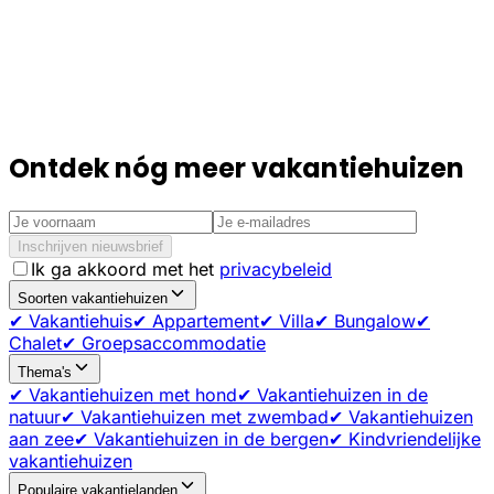
Ontdek nóg meer vakantiehuizen
Inschrijven nieuwsbrief
Ik ga akkoord met het
privacybeleid
Soorten vakantiehuizen
✔ Vakantiehuis
✔ Appartement
✔ Villa
✔ Bungalow
✔
Chalet
✔ Groepsaccommodatie
Thema's
✔ Vakantiehuizen met hond
✔ Vakantiehuizen in de
natuur
✔ Vakantiehuizen met zwembad
✔ Vakantiehuizen
aan zee
✔ Vakantiehuizen in de bergen
✔ Kindvriendelijke
vakantiehuizen
Populaire vakantielanden