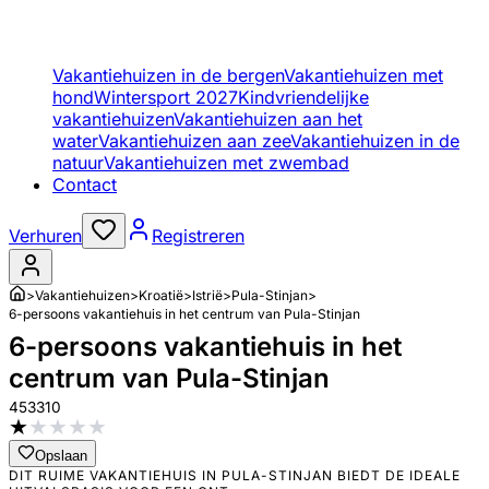
Vakantiehuizen in de bergen
Vakantiehuizen met
hond
Wintersport 2027
Kindvriendelijke
vakantiehuizen
Vakantiehuizen aan het
water
Vakantiehuizen aan zee
Vakantiehuizen in de
natuur
Vakantiehuizen met zwembad
Contact
Verhuren
Registreren
>
Vakantiehuizen
>
Kroatië
>
Istrië
>
Pula-Stinjan
>
6-persoons vakantiehuis in het centrum van Pula-Stinjan
6-persoons vakantiehuis in het
centrum van Pula-Stinjan
453310
★
★
★
★
★
Opslaan
DIT RUIME VAKANTIEHUIS IN PULA-STINJAN BIEDT DE IDEALE