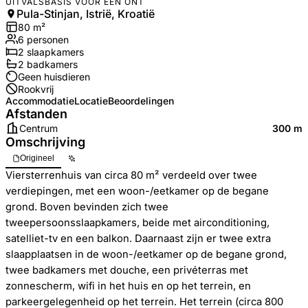
UITVALSBASIS VOOR EEN ONT
Pula-Stinjan, Istrië, Kroatië
80
m²
6
personen
2
slaapkamers
2
badkamer
s
Geen huisdieren
Rookvrij
Accommodatie
Locatie
Beoordelingen
Afstanden
Centrum
300 m
Omschrijving
Origineel
Viersterrenhuis van circa 80 m² verdeeld over twee
verdiepingen, met een woon-/eetkamer op de begane
grond. Boven bevinden zich twee
tweepersoonsslaapkamers, beide met airconditioning,
satelliet-tv en een balkon. Daarnaast zijn er twee extra
slaapplaatsen in de woon-/eetkamer op de begane grond,
twee badkamers met douche, een privéterras met
zonnescherm, wifi in het huis en op het terrein, en
parkeergelegenheid op het terrein. Het terrein (circa 800