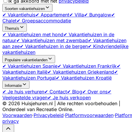
Ik ga akkoord met het
privacybeleid
Soorten vakantiehuizen
✔ Vakantiehuis
✔ Appartement
✔ Villa
✔ Bungalow
✔
Chalet
✔ Groepsaccommodatie
Thema's
✔ Vakantiehuizen met hond
✔ Vakantiehuizen in de
natuur
✔ Vakantiehuizen met zwembad
✔ Vakantiehuizen
aan zee
✔ Vakantiehuizen in de bergen
✔ Kindvriendelijke
vakantiehuizen
Populaire vakantielanden
✔ Vakantiehuizen Spanje
✔ Vakantiehuizen Frankrijk
✔
Vakantiehuizen Italië
✔ Vakantiehuizen Griekenland
✔
Vakantiehuizen Portugal
✔ Vakantiehuizen Kroatië
Informatie
✔ Je huis verhuren
✔ Contact
✔ Blog
✔ Over ons
✔
Veelgestelde vragen
✔ Je huis verkopen
©
2026
Huisjehuren.nl | Alle rechten voorbehouden |
Onderdeel van Recreatie Online.
Voorwaarden
·
Privacybeleid
·
Platformvoorwaarden
·
Platfor
privacy