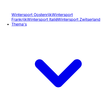
Wintersport Oostenrijk
Wintersport
Frankrijk
Wintersport Italië
Wintersport Zwitserland
Thema's