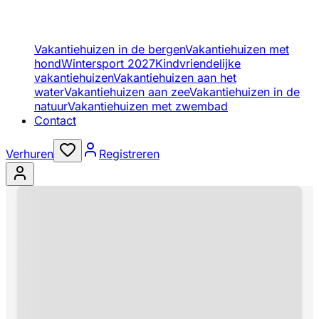
Vakantiehuizen in de bergen
Vakantiehuizen met
hond
Wintersport 2027
Kindvriendelijke
vakantiehuizen
Vakantiehuizen aan het
water
Vakantiehuizen aan zee
Vakantiehuizen in de
natuur
Vakantiehuizen met zwembad
Contact
Verhuren
Registreren