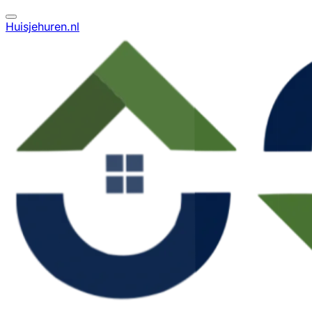
Huisjehuren.nl