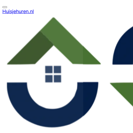
Huisjehuren.nl