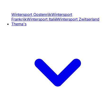
Wintersport Oostenrijk
Wintersport
Frankrijk
Wintersport Italië
Wintersport Zwitserland
Thema's