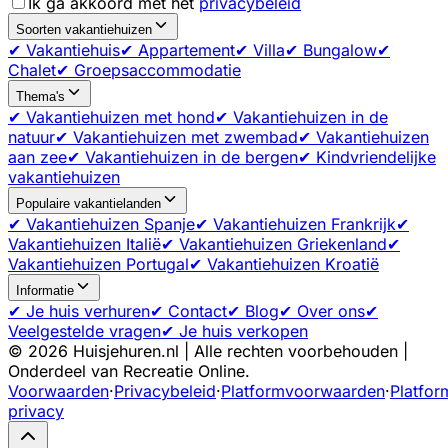
Ik ga akkoord met het
privacybeleid
Soorten vakantiehuizen
✔ Vakantiehuis
✔ Appartement
✔ Villa
✔ Bungalow
✔
Chalet
✔ Groepsaccommodatie
Thema's
✔ Vakantiehuizen met hond
✔ Vakantiehuizen in de
natuur
✔ Vakantiehuizen met zwembad
✔ Vakantiehuizen
aan zee
✔ Vakantiehuizen in de bergen
✔ Kindvriendelijke
vakantiehuizen
Populaire vakantielanden
✔ Vakantiehuizen Spanje
✔ Vakantiehuizen Frankrijk
✔
Vakantiehuizen Italië
✔ Vakantiehuizen Griekenland
✔
Vakantiehuizen Portugal
✔ Vakantiehuizen Kroatië
Informatie
✔ Je huis verhuren
✔ Contact
✔ Blog
✔ Over ons
✔
Veelgestelde vragen
✔ Je huis verkopen
©
2026
Huisjehuren.nl | Alle rechten voorbehouden |
Onderdeel van Recreatie Online.
Voorwaarden
·
Privacybeleid
·
Platformvoorwaarden
·
Platfor
privacy