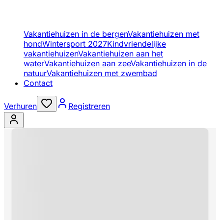
Vakantiehuizen in de bergen
Vakantiehuizen met
hond
Wintersport 2027
Kindvriendelijke
vakantiehuizen
Vakantiehuizen aan het
water
Vakantiehuizen aan zee
Vakantiehuizen in de
natuur
Vakantiehuizen met zwembad
Contact
Verhuren
Registreren