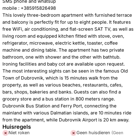
SMS phone and whatsup
mobile : +385915826498
This lovely three-bedroom apartment with furnished terrace
and balcony is perfectly fit for up to eight people. It features
free WiFi, air conditioning, and flat-screen SAT TV, as well as
living room and equipped kitchen fitted with stove, oven,
refrigerator, microwave, electric kettle, toaster, coffee
machine and dining table. The apartment has two private
bathroom, one with shower and the other with bathtub.
Ironing facilities and baby cot are available upon request.
The most interesting sights can be seen in the famous Old
Town of Dubrovnik, which is 15 minutes walk from the
property, as well as various beaches, restaurants, cafes,
bars, shops, bakeries and banks. Guests can also find a
grocery store and a bus station in 800 meters range.
Dubrovnik Bus Station and Ferry Port, connecting the
mainland with various Dalmatian islands, are 10 minutes ride
from the apartment, while Dubrovnik Airport is 20 km away.
Huisregels
Niet roken
Geen huisdieren
(
Geen
✕
✕