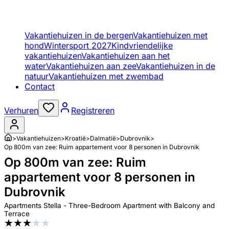
Vakantiehuizen in de bergen
Vakantiehuizen met
hond
Wintersport 2027
Kindvriendelijke
vakantiehuizen
Vakantiehuizen aan het
water
Vakantiehuizen aan zee
Vakantiehuizen in de
natuur
Vakantiehuizen met zwembad
Contact
Verhuren
Registreren
>
Vakantiehuizen
>
Kroatië
>
Dalmatië
>
Dubrovnik
>
Op 800m van zee: Ruim appartement voor 8 personen in Dubrovnik
Op 800m van zee: Ruim
appartement voor 8 personen in
Dubrovnik
Apartments Stella - Three-Bedroom Apartment with Balcony and
Terrace
★
★
★
★
★