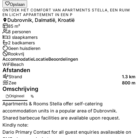
Opslaan
ONTDEK HET COMFORT VAN APARTMENTS STELLA, EEN RUIM
EN LICHT APPARTEMENT IN EEN P
Dubrovnik, Dalmatië, Kroatië
85
m²
8
personen
3
slaapkamers
2
badkamer
s
Geen huisdieren
Rookvrij
Accommodatie
Locatie
Beoordelingen
WiFi
Beach
Afstanden
Strand
1.3 km
Zee
800 m
Omschrijving
Origineel
Apartments & Rooms Stella offer self-catering
accommodation units in a popular area of Dubrovnik.
Shared barbecue facilities are available upon request.
Kindly note:
Dario Primary Contact for all guest enquiries availavable on