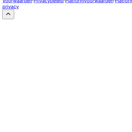
Voorwaarden
·
Privacybeleid
·
Platformvoorwaarden
·
Platfor
privacy