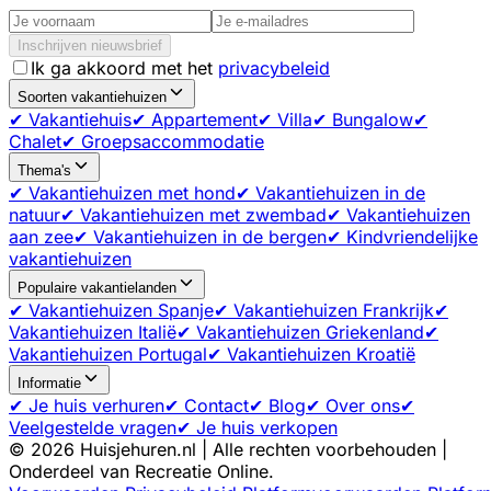
Inschrijven nieuwsbrief
Ik ga akkoord met het
privacybeleid
Soorten vakantiehuizen
✔ Vakantiehuis
✔ Appartement
✔ Villa
✔ Bungalow
✔
Chalet
✔ Groepsaccommodatie
Thema's
✔ Vakantiehuizen met hond
✔ Vakantiehuizen in de
natuur
✔ Vakantiehuizen met zwembad
✔ Vakantiehuizen
aan zee
✔ Vakantiehuizen in de bergen
✔ Kindvriendelijke
vakantiehuizen
Populaire vakantielanden
✔ Vakantiehuizen Spanje
✔ Vakantiehuizen Frankrijk
✔
Vakantiehuizen Italië
✔ Vakantiehuizen Griekenland
✔
Vakantiehuizen Portugal
✔ Vakantiehuizen Kroatië
Informatie
✔ Je huis verhuren
✔ Contact
✔ Blog
✔ Over ons
✔
Veelgestelde vragen
✔ Je huis verkopen
©
2026
Huisjehuren.nl | Alle rechten voorbehouden |
Onderdeel van Recreatie Online.