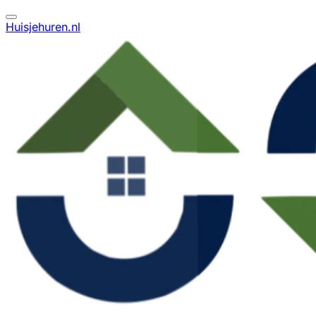
Huisjehuren.nl