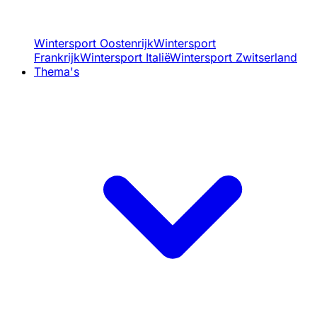
Wintersport Oostenrijk
Wintersport
Frankrijk
Wintersport Italië
Wintersport Zwitserland
Thema's