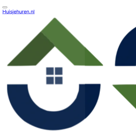
Huisjehuren.nl