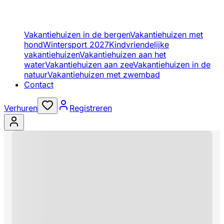
Vakantiehuizen in de bergen
Vakantiehuizen met
hond
Wintersport 2027
Kindvriendelijke
vakantiehuizen
Vakantiehuizen aan het
water
Vakantiehuizen aan zee
Vakantiehuizen in de
natuur
Vakantiehuizen met zwembad
Contact
Verhuren
Registreren