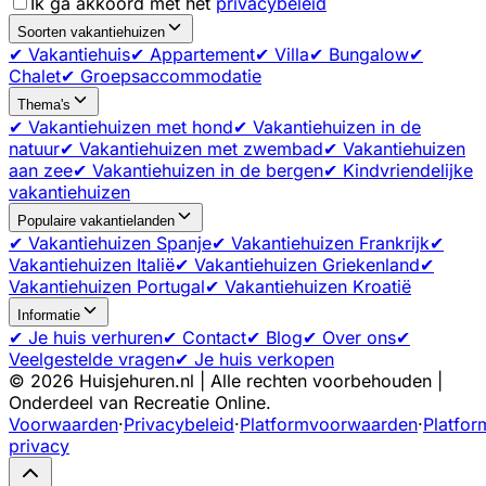
Ik ga akkoord met het
privacybeleid
Soorten vakantiehuizen
✔ Vakantiehuis
✔ Appartement
✔ Villa
✔ Bungalow
✔
Chalet
✔ Groepsaccommodatie
Thema's
✔ Vakantiehuizen met hond
✔ Vakantiehuizen in de
natuur
✔ Vakantiehuizen met zwembad
✔ Vakantiehuizen
aan zee
✔ Vakantiehuizen in de bergen
✔ Kindvriendelijke
vakantiehuizen
Populaire vakantielanden
✔ Vakantiehuizen Spanje
✔ Vakantiehuizen Frankrijk
✔
Vakantiehuizen Italië
✔ Vakantiehuizen Griekenland
✔
Vakantiehuizen Portugal
✔ Vakantiehuizen Kroatië
Informatie
✔ Je huis verhuren
✔ Contact
✔ Blog
✔ Over ons
✔
Veelgestelde vragen
✔ Je huis verkopen
©
2026
Huisjehuren.nl | Alle rechten voorbehouden |
Onderdeel van Recreatie Online.
Voorwaarden
·
Privacybeleid
·
Platformvoorwaarden
·
Platfor
privacy