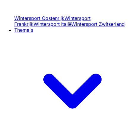
Wintersport Oostenrijk
Wintersport
Frankrijk
Wintersport Italië
Wintersport Zwitserland
Thema's