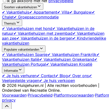
Ik ga akkoord met het
privacybeleid
Soorten vakantiehuizen
✔ Vakantiehuis
✔ Appartement
✔ Villa
✔ Bungalow
✔
Chalet
✔ Groepsaccommodatie
Thema's
✔ Vakantiehuizen met hond
✔ Vakantiehuizen in de
natuur
✔ Vakantiehuizen met zwembad
✔ Vakantiehuizen
aan zee
✔ Vakantiehuizen in de bergen
✔ Kindvriendelijke
vakantiehuizen
Populaire vakantielanden
✔ Vakantiehuizen Spanje
✔ Vakantiehuizen Frankrijk
✔
Vakantiehuizen Italië
✔ Vakantiehuizen Griekenland
✔
Vakantiehuizen Portugal
✔ Vakantiehuizen Kroatië
Informatie
✔ Je huis verhuren
✔ Contact
✔ Blog
✔ Over ons
✔
Veelgestelde vragen
✔ Je huis verkopen
©
2026
Huisjehuren.nl | Alle rechten voorbehouden |
Onderdeel van Recreatie Online.
Voorwaarden
·
Privacybeleid
·
Platformvoorwaarden
·
Platfor
privacy