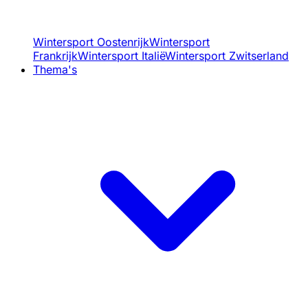
Wintersport Oostenrijk
Wintersport
Frankrijk
Wintersport Italië
Wintersport Zwitserland
Thema's