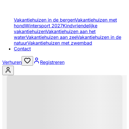
Vakantiehuizen in de bergen
Vakantiehuizen met
hond
Wintersport 2027
Kindvriendelijke
vakantiehuizen
Vakantiehuizen aan het
water
Vakantiehuizen aan zee
Vakantiehuizen in de
natuur
Vakantiehuizen met zwembad
Contact
Verhuren
Registreren