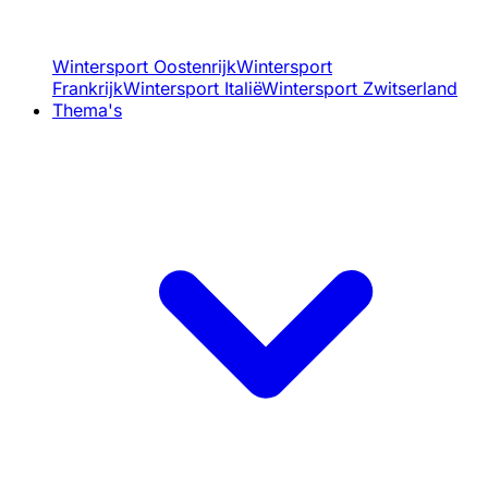
Wintersport Oostenrijk
Wintersport
Frankrijk
Wintersport Italië
Wintersport Zwitserland
Thema's