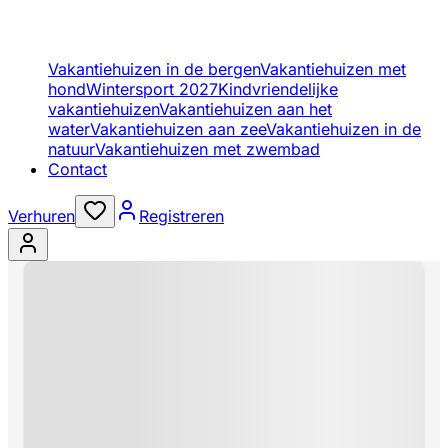
Vakantiehuizen in de bergen
Vakantiehuizen met
hond
Wintersport 2027
Kindvriendelijke
vakantiehuizen
Vakantiehuizen aan het
water
Vakantiehuizen aan zee
Vakantiehuizen in de
natuur
Vakantiehuizen met zwembad
Contact
Verhuren
Registreren