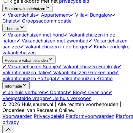
Ik ga akkoord met het
privacybeleid
Soorten vakantiehuizen
✔ Vakantiehuis
✔ Appartement
✔ Villa
✔ Bungalow
✔
Chalet
✔ Groepsaccommodatie
Thema's
✔ Vakantiehuizen met hond
✔ Vakantiehuizen in de
natuur
✔ Vakantiehuizen met zwembad
✔ Vakantiehuizen
aan zee
✔ Vakantiehuizen in de bergen
✔ Kindvriendelijke
vakantiehuizen
Populaire vakantielanden
✔ Vakantiehuizen Spanje
✔ Vakantiehuizen Frankrijk
✔
Vakantiehuizen Italië
✔ Vakantiehuizen Griekenland
✔
Vakantiehuizen Portugal
✔ Vakantiehuizen Kroatië
Informatie
✔ Je huis verhuren
✔ Contact
✔ Blog
✔ Over ons
✔
Veelgestelde vragen
✔ Je huis verkopen
©
2026
Huisjehuren.nl | Alle rechten voorbehouden |
Onderdeel van Recreatie Online.
Voorwaarden
·
Privacybeleid
·
Platformvoorwaarden
·
Platfor
privacy