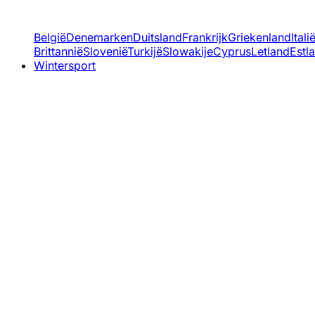
België
Denemarken
Duitsland
Frankrijk
Griekenland
Itali
Brittannië
Slovenië
Turkijë
Slowakije
Cyprus
Letland
Estl
Wintersport