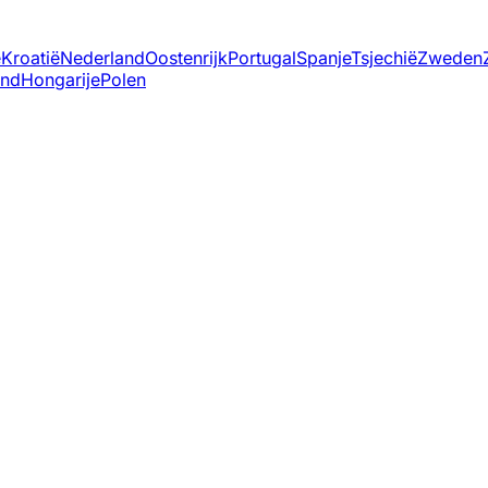
ë
Kroatië
Nederland
Oostenrijk
Portugal
Spanje
Tsjechië
Zweden
and
Hongarije
Polen