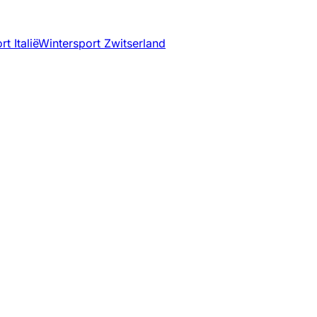
t Italië
Wintersport Zwitserland