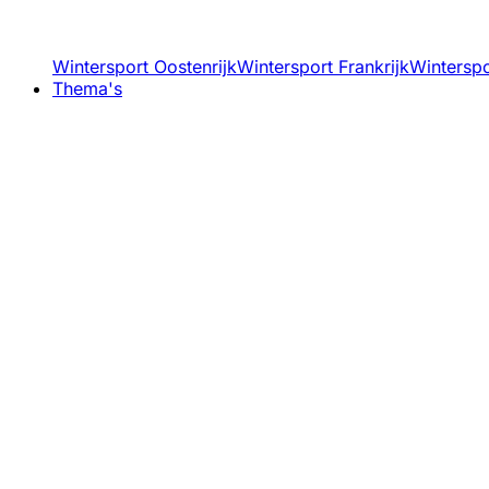
Wintersport Oostenrijk
Wintersport Frankrijk
Winterspor
Thema's