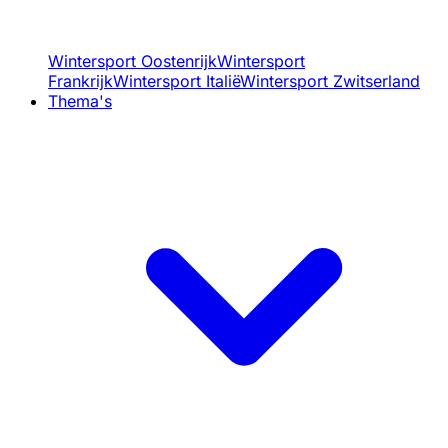
Wintersport Oostenrijk
Wintersport
Frankrijk
Wintersport Italië
Wintersport Zwitserland
Thema's