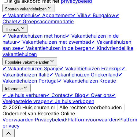
Ik ga akkoord met het
privacybeleid
Soorten vakantiehuizen
✔ Vakantiehuis
✔ Appartement
✔ Villa
✔ Bungalow
✔
Chalet
✔ Groepsaccommodatie
Thema's
✔ Vakantiehuizen met hond
✔ Vakantiehuizen in de
natuur
✔ Vakantiehuizen met zwembad
✔ Vakantiehuizen
aan zee
✔ Vakantiehuizen in de bergen
✔ Kindvriendelijke
vakantiehuizen
Populaire vakantielanden
✔ Vakantiehuizen Spanje
✔ Vakantiehuizen Frankrijk
✔
Vakantiehuizen Italië
✔ Vakantiehuizen Griekenland
✔
Vakantiehuizen Portugal
✔ Vakantiehuizen Kroatië
Informatie
✔ Je huis verhuren
✔ Contact
✔ Blog
✔ Over ons
✔
Veelgestelde vragen
✔ Je huis verkopen
©
2026
Huisjehuren.nl | Alle rechten voorbehouden |
Onderdeel van Recreatie Online.
Voorwaarden
·
Privacybeleid
·
Platformvoorwaarden
·
Platfor
privacy