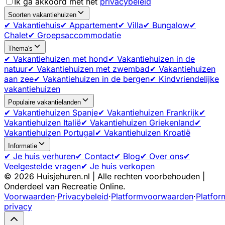
Ik ga akkoord met het
privacybeleid
Soorten vakantiehuizen
✔ Vakantiehuis
✔ Appartement
✔ Villa
✔ Bungalow
✔
Chalet
✔ Groepsaccommodatie
Thema's
✔ Vakantiehuizen met hond
✔ Vakantiehuizen in de
natuur
✔ Vakantiehuizen met zwembad
✔ Vakantiehuizen
aan zee
✔ Vakantiehuizen in de bergen
✔ Kindvriendelijke
vakantiehuizen
Populaire vakantielanden
✔ Vakantiehuizen Spanje
✔ Vakantiehuizen Frankrijk
✔
Vakantiehuizen Italië
✔ Vakantiehuizen Griekenland
✔
Vakantiehuizen Portugal
✔ Vakantiehuizen Kroatië
Informatie
✔ Je huis verhuren
✔ Contact
✔ Blog
✔ Over ons
✔
Veelgestelde vragen
✔ Je huis verkopen
©
2026
Huisjehuren.nl | Alle rechten voorbehouden |
Onderdeel van Recreatie Online.
Voorwaarden
·
Privacybeleid
·
Platformvoorwaarden
·
Platfor
privacy