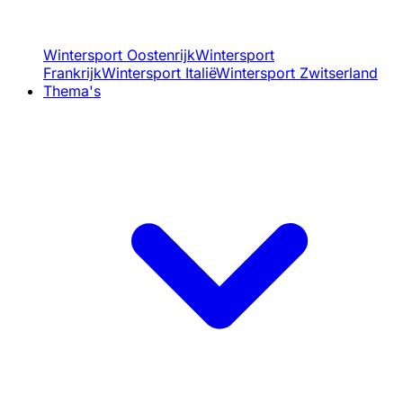
Wintersport Oostenrijk
Wintersport
Frankrijk
Wintersport Italië
Wintersport Zwitserland
Thema's