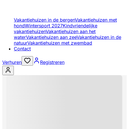
Vakantiehuizen in de bergen
Vakantiehuizen met
hond
Wintersport 2027
Kindvriendelijke
vakantiehuizen
Vakantiehuizen aan het
water
Vakantiehuizen aan zee
Vakantiehuizen in de
natuur
Vakantiehuizen met zwembad
Contact
Verhuren
Registreren