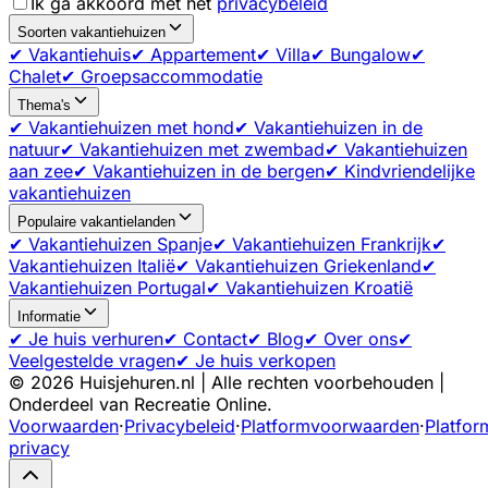
Ik ga akkoord met het
privacybeleid
Soorten vakantiehuizen
✔ Vakantiehuis
✔ Appartement
✔ Villa
✔ Bungalow
✔
Chalet
✔ Groepsaccommodatie
Thema's
✔ Vakantiehuizen met hond
✔ Vakantiehuizen in de
natuur
✔ Vakantiehuizen met zwembad
✔ Vakantiehuizen
aan zee
✔ Vakantiehuizen in de bergen
✔ Kindvriendelijke
vakantiehuizen
Populaire vakantielanden
✔ Vakantiehuizen Spanje
✔ Vakantiehuizen Frankrijk
✔
Vakantiehuizen Italië
✔ Vakantiehuizen Griekenland
✔
Vakantiehuizen Portugal
✔ Vakantiehuizen Kroatië
Informatie
✔ Je huis verhuren
✔ Contact
✔ Blog
✔ Over ons
✔
Veelgestelde vragen
✔ Je huis verkopen
©
2026
Huisjehuren.nl | Alle rechten voorbehouden |
Onderdeel van Recreatie Online.
Voorwaarden
·
Privacybeleid
·
Platformvoorwaarden
·
Platfor
privacy