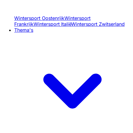
Wintersport Oostenrijk
Wintersport
Frankrijk
Wintersport Italië
Wintersport Zwitserland
Thema's