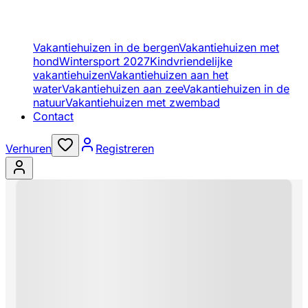
Vakantiehuizen in de bergen
Vakantiehuizen met
hond
Wintersport 2027
Kindvriendelijke
vakantiehuizen
Vakantiehuizen aan het
water
Vakantiehuizen aan zee
Vakantiehuizen in de
natuur
Vakantiehuizen met zwembad
Contact
Verhuren
Registreren