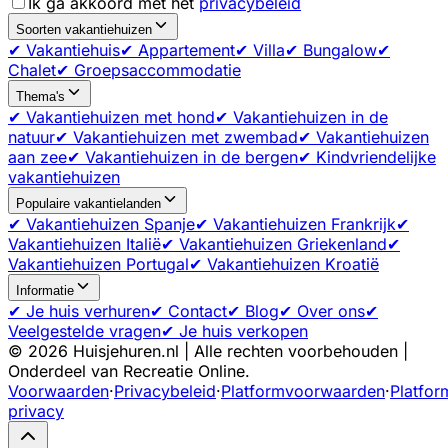
Ik ga akkoord met het
privacybeleid
Soorten vakantiehuizen
✔ Vakantiehuis
✔ Appartement
✔ Villa
✔ Bungalow
✔
Chalet
✔ Groepsaccommodatie
Thema's
✔ Vakantiehuizen met hond
✔ Vakantiehuizen in de
natuur
✔ Vakantiehuizen met zwembad
✔ Vakantiehuizen
aan zee
✔ Vakantiehuizen in de bergen
✔ Kindvriendelijke
vakantiehuizen
Populaire vakantielanden
✔ Vakantiehuizen Spanje
✔ Vakantiehuizen Frankrijk
✔
Vakantiehuizen Italië
✔ Vakantiehuizen Griekenland
✔
Vakantiehuizen Portugal
✔ Vakantiehuizen Kroatië
Informatie
✔ Je huis verhuren
✔ Contact
✔ Blog
✔ Over ons
✔
Veelgestelde vragen
✔ Je huis verkopen
©
2026
Huisjehuren.nl | Alle rechten voorbehouden |
Onderdeel van Recreatie Online.
Voorwaarden
·
Privacybeleid
·
Platformvoorwaarden
·
Platfor
privacy