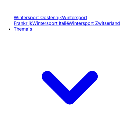
Wintersport Oostenrijk
Wintersport
Frankrijk
Wintersport Italië
Wintersport Zwitserland
Thema's