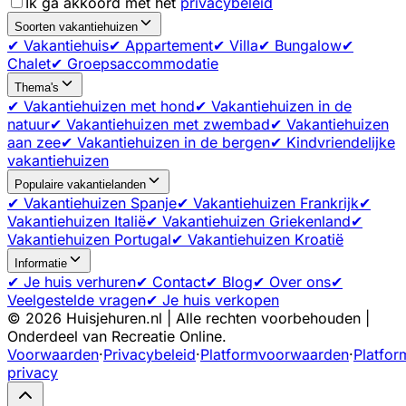
Ik ga akkoord met het
privacybeleid
Soorten vakantiehuizen
✔ Vakantiehuis
✔ Appartement
✔ Villa
✔ Bungalow
✔
Chalet
✔ Groepsaccommodatie
Thema's
✔ Vakantiehuizen met hond
✔ Vakantiehuizen in de
natuur
✔ Vakantiehuizen met zwembad
✔ Vakantiehuizen
aan zee
✔ Vakantiehuizen in de bergen
✔ Kindvriendelijke
vakantiehuizen
Populaire vakantielanden
✔ Vakantiehuizen Spanje
✔ Vakantiehuizen Frankrijk
✔
Vakantiehuizen Italië
✔ Vakantiehuizen Griekenland
✔
Vakantiehuizen Portugal
✔ Vakantiehuizen Kroatië
Informatie
✔ Je huis verhuren
✔ Contact
✔ Blog
✔ Over ons
✔
Veelgestelde vragen
✔ Je huis verkopen
©
2026
Huisjehuren.nl | Alle rechten voorbehouden |
Onderdeel van Recreatie Online.
Voorwaarden
·
Privacybeleid
·
Platformvoorwaarden
·
Platfor
privacy