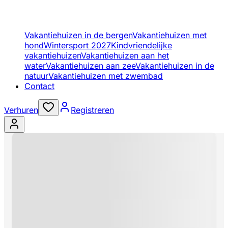
Vakantiehuizen in de bergen
Vakantiehuizen met
hond
Wintersport 2027
Kindvriendelijke
vakantiehuizen
Vakantiehuizen aan het
water
Vakantiehuizen aan zee
Vakantiehuizen in de
natuur
Vakantiehuizen met zwembad
Contact
Verhuren
Registreren