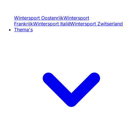
Wintersport Oostenrijk
Wintersport
Frankrijk
Wintersport Italië
Wintersport Zwitserland
Thema's