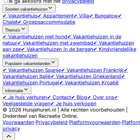
Ik ga akkoord met het
privacybeleid
Soorten vakantiehuizen
✔ Vakantiehuis
✔ Appartement
✔ Villa
✔ Bungalow
✔
Chalet
✔ Groepsaccommodatie
Thema's
✔ Vakantiehuizen met hond
✔ Vakantiehuizen in de
natuur
✔ Vakantiehuizen met zwembad
✔ Vakantiehuizen
aan zee
✔ Vakantiehuizen in de bergen
✔ Kindvriendelijke
vakantiehuizen
Populaire vakantielanden
✔ Vakantiehuizen Spanje
✔ Vakantiehuizen Frankrijk
✔
Vakantiehuizen Italië
✔ Vakantiehuizen Griekenland
✔
Vakantiehuizen Portugal
✔ Vakantiehuizen Kroatië
Informatie
✔ Je huis verhuren
✔ Contact
✔ Blog
✔ Over ons
✔
Veelgestelde vragen
✔ Je huis verkopen
©
2026
Huisjehuren.nl | Alle rechten voorbehouden |
Onderdeel van Recreatie Online.
Voorwaarden
·
Privacybeleid
·
Platformvoorwaarden
·
Platfor
privacy