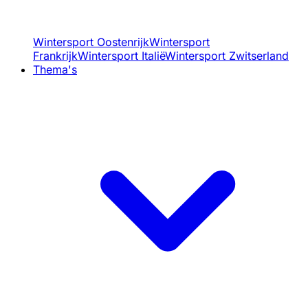
Wintersport Oostenrijk
Wintersport
Frankrijk
Wintersport Italië
Wintersport Zwitserland
Thema's