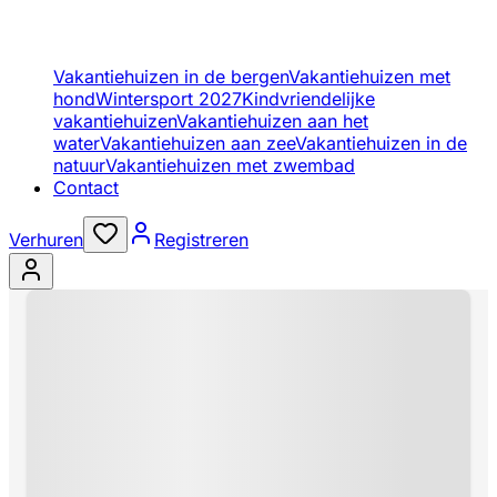
Vakantiehuizen in de bergen
Vakantiehuizen met
hond
Wintersport 2027
Kindvriendelijke
vakantiehuizen
Vakantiehuizen aan het
water
Vakantiehuizen aan zee
Vakantiehuizen in de
natuur
Vakantiehuizen met zwembad
Contact
Verhuren
Registreren