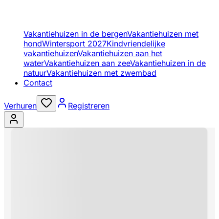
Vakantiehuizen in de bergen
Vakantiehuizen met
hond
Wintersport 2027
Kindvriendelijke
vakantiehuizen
Vakantiehuizen aan het
water
Vakantiehuizen aan zee
Vakantiehuizen in de
natuur
Vakantiehuizen met zwembad
Contact
Verhuren
Registreren