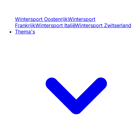
Wintersport Oostenrijk
Wintersport
Frankrijk
Wintersport Italië
Wintersport Zwitserland
Thema's