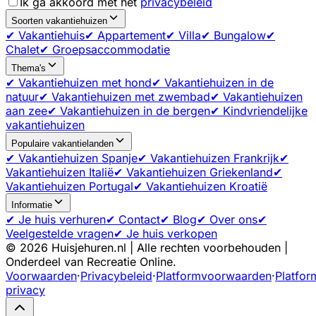
Ik ga akkoord met het
privacybeleid
Soorten vakantiehuizen
✔ Vakantiehuis
✔ Appartement
✔ Villa
✔ Bungalow
✔
Chalet
✔ Groepsaccommodatie
Thema's
✔ Vakantiehuizen met hond
✔ Vakantiehuizen in de
natuur
✔ Vakantiehuizen met zwembad
✔ Vakantiehuizen
aan zee
✔ Vakantiehuizen in de bergen
✔ Kindvriendelijke
vakantiehuizen
Populaire vakantielanden
✔ Vakantiehuizen Spanje
✔ Vakantiehuizen Frankrijk
✔
Vakantiehuizen Italië
✔ Vakantiehuizen Griekenland
✔
Vakantiehuizen Portugal
✔ Vakantiehuizen Kroatië
Informatie
✔ Je huis verhuren
✔ Contact
✔ Blog
✔ Over ons
✔
Veelgestelde vragen
✔ Je huis verkopen
©
2026
Huisjehuren.nl | Alle rechten voorbehouden |
Onderdeel van Recreatie Online.
Voorwaarden
·
Privacybeleid
·
Platformvoorwaarden
·
Platfor
privacy