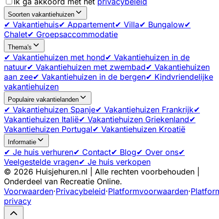
Ik ga akkoord met het
privacybeleid
Soorten vakantiehuizen
✔ Vakantiehuis
✔ Appartement
✔ Villa
✔ Bungalow
✔
Chalet
✔ Groepsaccommodatie
Thema's
✔ Vakantiehuizen met hond
✔ Vakantiehuizen in de
natuur
✔ Vakantiehuizen met zwembad
✔ Vakantiehuizen
aan zee
✔ Vakantiehuizen in de bergen
✔ Kindvriendelijke
vakantiehuizen
Populaire vakantielanden
✔ Vakantiehuizen Spanje
✔ Vakantiehuizen Frankrijk
✔
Vakantiehuizen Italië
✔ Vakantiehuizen Griekenland
✔
Vakantiehuizen Portugal
✔ Vakantiehuizen Kroatië
Informatie
✔ Je huis verhuren
✔ Contact
✔ Blog
✔ Over ons
✔
Veelgestelde vragen
✔ Je huis verkopen
©
2026
Huisjehuren.nl | Alle rechten voorbehouden |
Onderdeel van Recreatie Online.
Voorwaarden
·
Privacybeleid
·
Platformvoorwaarden
·
Platfor
privacy