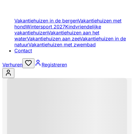
Vakantiehuizen in de bergen
Vakantiehuizen met
hond
Wintersport 2027
Kindvriendelijke
vakantiehuizen
Vakantiehuizen aan het
water
Vakantiehuizen aan zee
Vakantiehuizen in de
natuur
Vakantiehuizen met zwembad
Contact
Verhuren
Registreren