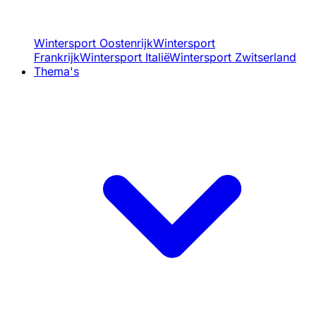
Wintersport Oostenrijk
Wintersport
Frankrijk
Wintersport Italië
Wintersport Zwitserland
Thema's