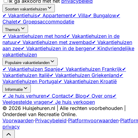
Ik ga akkoord met het
privacybeleid
Soorten vakantiehuizen
✔ Vakantiehuis
✔ Appartement
✔ Villa
✔ Bungalow
✔
Chalet
✔ Groepsaccommodatie
Thema's
✔ Vakantiehuizen met hond
✔ Vakantiehuizen in de
natuur
✔ Vakantiehuizen met zwembad
✔ Vakantiehuizen
aan zee
✔ Vakantiehuizen in de bergen
✔ Kindvriendelijke
vakantiehuizen
Populaire vakantielanden
✔ Vakantiehuizen Spanje
✔ Vakantiehuizen Frankrijk
✔
Vakantiehuizen Italië
✔ Vakantiehuizen Griekenland
✔
Vakantiehuizen Portugal
✔ Vakantiehuizen Kroatië
Informatie
✔ Je huis verhuren
✔ Contact
✔ Blog
✔ Over ons
✔
Veelgestelde vragen
✔ Je huis verkopen
©
2026
Huisjehuren.nl | Alle rechten voorbehouden |
Onderdeel van Recreatie Online.
Voorwaarden
·
Privacybeleid
·
Platformvoorwaarden
·
Platfor
privacy