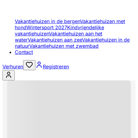
Vakantiehuizen in de bergen
Vakantiehuizen met
hond
Wintersport 2027
Kindvriendelijke
vakantiehuizen
Vakantiehuizen aan het
water
Vakantiehuizen aan zee
Vakantiehuizen in de
natuur
Vakantiehuizen met zwembad
Contact
Verhuren
Registreren