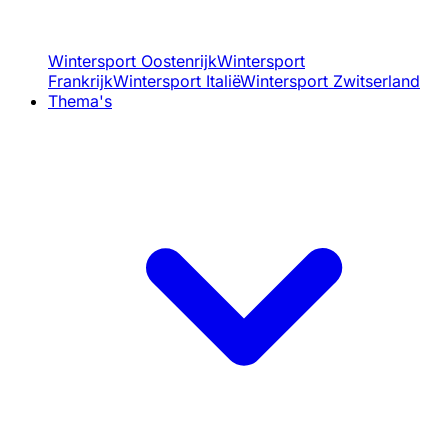
Wintersport Oostenrijk
Wintersport
Frankrijk
Wintersport Italië
Wintersport Zwitserland
Thema's