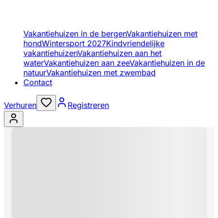
Vakantiehuizen in de bergen
Vakantiehuizen met
hond
Wintersport 2027
Kindvriendelijke
vakantiehuizen
Vakantiehuizen aan het
water
Vakantiehuizen aan zee
Vakantiehuizen in de
natuur
Vakantiehuizen met zwembad
Contact
Verhuren
Registreren