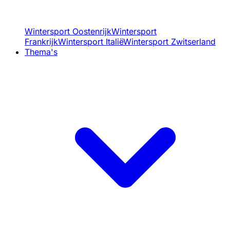
Wintersport Oostenrijk
Wintersport
Frankrijk
Wintersport Italië
Wintersport Zwitserland
Thema's