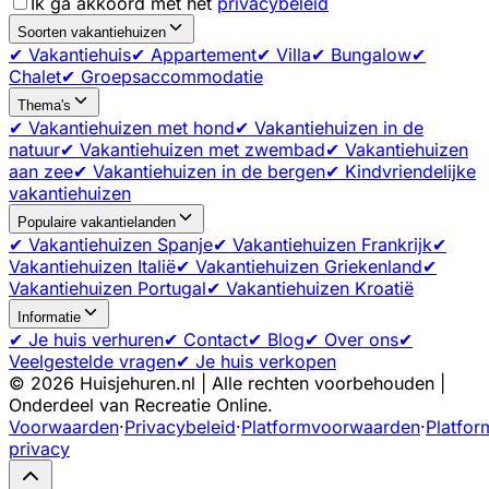
Ik ga akkoord met het
privacybeleid
Soorten vakantiehuizen
✔ Vakantiehuis
✔ Appartement
✔ Villa
✔ Bungalow
✔
Chalet
✔ Groepsaccommodatie
Thema's
✔ Vakantiehuizen met hond
✔ Vakantiehuizen in de
natuur
✔ Vakantiehuizen met zwembad
✔ Vakantiehuizen
aan zee
✔ Vakantiehuizen in de bergen
✔ Kindvriendelijke
vakantiehuizen
Populaire vakantielanden
✔ Vakantiehuizen Spanje
✔ Vakantiehuizen Frankrijk
✔
Vakantiehuizen Italië
✔ Vakantiehuizen Griekenland
✔
Vakantiehuizen Portugal
✔ Vakantiehuizen Kroatië
Informatie
✔ Je huis verhuren
✔ Contact
✔ Blog
✔ Over ons
✔
Veelgestelde vragen
✔ Je huis verkopen
©
2026
Huisjehuren.nl | Alle rechten voorbehouden |
Onderdeel van Recreatie Online.
Voorwaarden
·
Privacybeleid
·
Platformvoorwaarden
·
Platfor
privacy