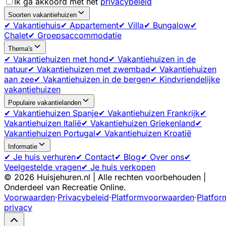
Ik ga akkoord met het
privacybeleid
Soorten vakantiehuizen
✔ Vakantiehuis
✔ Appartement
✔ Villa
✔ Bungalow
✔
Chalet
✔ Groepsaccommodatie
Thema's
✔ Vakantiehuizen met hond
✔ Vakantiehuizen in de
natuur
✔ Vakantiehuizen met zwembad
✔ Vakantiehuizen
aan zee
✔ Vakantiehuizen in de bergen
✔ Kindvriendelijke
vakantiehuizen
Populaire vakantielanden
✔ Vakantiehuizen Spanje
✔ Vakantiehuizen Frankrijk
✔
Vakantiehuizen Italië
✔ Vakantiehuizen Griekenland
✔
Vakantiehuizen Portugal
✔ Vakantiehuizen Kroatië
Informatie
✔ Je huis verhuren
✔ Contact
✔ Blog
✔ Over ons
✔
Veelgestelde vragen
✔ Je huis verkopen
©
2026
Huisjehuren.nl | Alle rechten voorbehouden |
Onderdeel van Recreatie Online.
Voorwaarden
·
Privacybeleid
·
Platformvoorwaarden
·
Platfor
privacy