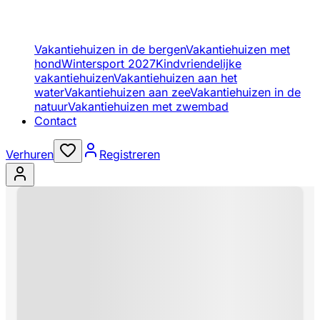
Vakantiehuizen in de bergen
Vakantiehuizen met
hond
Wintersport 2027
Kindvriendelijke
vakantiehuizen
Vakantiehuizen aan het
water
Vakantiehuizen aan zee
Vakantiehuizen in de
natuur
Vakantiehuizen met zwembad
Contact
Verhuren
Registreren