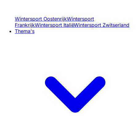
Wintersport Oostenrijk
Wintersport
Frankrijk
Wintersport Italië
Wintersport Zwitserland
Thema's