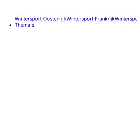
Wintersport Oostenrijk
Wintersport Frankrijk
Winterspor
Thema's