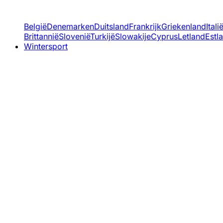
België
Denemarken
Duitsland
Frankrijk
Griekenland
Itali
Brittannië
Slovenië
Turkijë
Slowakije
Cyprus
Letland
Estl
Wintersport