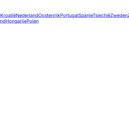
ë
Kroatië
Nederland
Oostenrijk
Portugal
Spanje
Tsjechië
Zweden
and
Hongarije
Polen