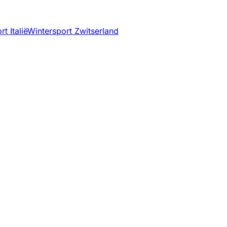
t Italië
Wintersport Zwitserland