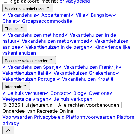
Ik ga akkoord met het
privacybeleid
Soorten vakantiehuizen
✔ Vakantiehuis
✔ Appartement
✔ Villa
✔ Bungalow
✔
Chalet
✔ Groepsaccommodatie
Thema's
✔ Vakantiehuizen met hond
✔ Vakantiehuizen in de
natuur
✔ Vakantiehuizen met zwembad
✔ Vakantiehuizen
aan zee
✔ Vakantiehuizen in de bergen
✔ Kindvriendelijke
vakantiehuizen
Populaire vakantielanden
✔ Vakantiehuizen Spanje
✔ Vakantiehuizen Frankrijk
✔
Vakantiehuizen Italië
✔ Vakantiehuizen Griekenland
✔
Vakantiehuizen Portugal
✔ Vakantiehuizen Kroatië
Informatie
✔ Je huis verhuren
✔ Contact
✔ Blog
✔ Over ons
✔
Veelgestelde vragen
✔ Je huis verkopen
©
2026
Huisjehuren.nl | Alle rechten voorbehouden |
Onderdeel van Recreatie Online.
Voorwaarden
·
Privacybeleid
·
Platformvoorwaarden
·
Platfor
privacy