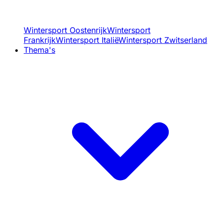
Wintersport Oostenrijk
Wintersport
Frankrijk
Wintersport Italië
Wintersport Zwitserland
Thema's