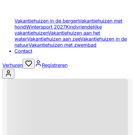
Vakantiehuizen in de bergen
Vakantiehuizen met
hond
Wintersport 2027
Kindvriendelijke
vakantiehuizen
Vakantiehuizen aan het
water
Vakantiehuizen aan zee
Vakantiehuizen in de
natuur
Vakantiehuizen met zwembad
Contact
Verhuren
Registreren