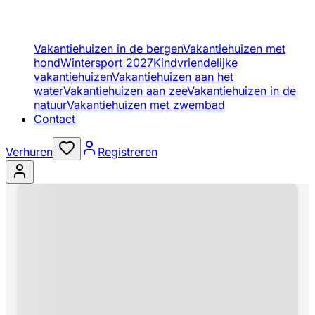
Vakantiehuizen in de bergen
Vakantiehuizen met
hond
Wintersport 2027
Kindvriendelijke
vakantiehuizen
Vakantiehuizen aan het
water
Vakantiehuizen aan zee
Vakantiehuizen in de
natuur
Vakantiehuizen met zwembad
Contact
Verhuren
Registreren