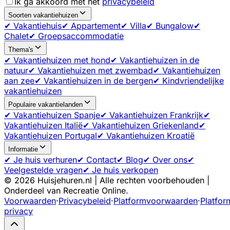
Ik ga akkoord met het
privacybeleid
Soorten vakantiehuizen
✔ Vakantiehuis
✔ Appartement
✔ Villa
✔ Bungalow
✔
Chalet
✔ Groepsaccommodatie
Thema's
✔ Vakantiehuizen met hond
✔ Vakantiehuizen in de
natuur
✔ Vakantiehuizen met zwembad
✔ Vakantiehuizen
aan zee
✔ Vakantiehuizen in de bergen
✔ Kindvriendelijke
vakantiehuizen
Populaire vakantielanden
✔ Vakantiehuizen Spanje
✔ Vakantiehuizen Frankrijk
✔
Vakantiehuizen Italië
✔ Vakantiehuizen Griekenland
✔
Vakantiehuizen Portugal
✔ Vakantiehuizen Kroatië
Informatie
✔ Je huis verhuren
✔ Contact
✔ Blog
✔ Over ons
✔
Veelgestelde vragen
✔ Je huis verkopen
©
2026
Huisjehuren.nl | Alle rechten voorbehouden |
Onderdeel van Recreatie Online.
Voorwaarden
·
Privacybeleid
·
Platformvoorwaarden
·
Platfor
privacy