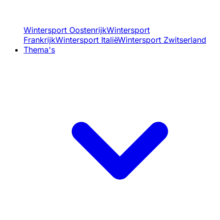
Wintersport Oostenrijk
Wintersport
Frankrijk
Wintersport Italië
Wintersport Zwitserland
Thema's