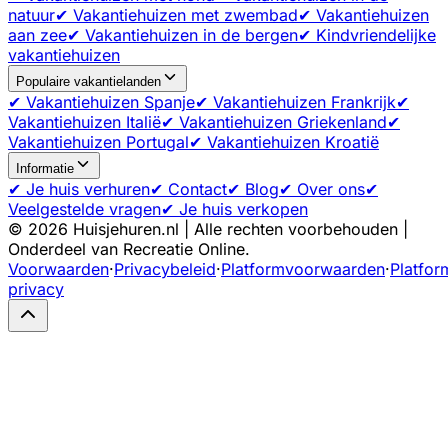
natuur
✔ Vakantiehuizen met zwembad
✔ Vakantiehuizen
aan zee
✔ Vakantiehuizen in de bergen
✔ Kindvriendelijke
vakantiehuizen
Populaire vakantielanden
✔ Vakantiehuizen Spanje
✔ Vakantiehuizen Frankrijk
✔
Vakantiehuizen Italië
✔ Vakantiehuizen Griekenland
✔
Vakantiehuizen Portugal
✔ Vakantiehuizen Kroatië
Informatie
✔ Je huis verhuren
✔ Contact
✔ Blog
✔ Over ons
✔
Veelgestelde vragen
✔ Je huis verkopen
©
2026
Huisjehuren.nl | Alle rechten voorbehouden |
Onderdeel van Recreatie Online.
Voorwaarden
·
Privacybeleid
·
Platformvoorwaarden
·
Platfor
privacy