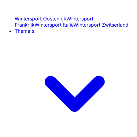
Wintersport Oostenrijk
Wintersport
Frankrijk
Wintersport Italië
Wintersport Zwitserland
Thema's