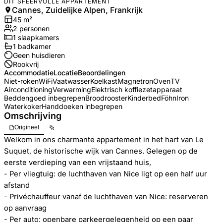
DIT SFEERVOLLE APPARTEMENT
Cannes, Zuidelijke Alpen, Frankrijk
45
m²
2
personen
1
slaapkamers
1
badkamer
Geen huisdieren
Rookvrij
Accommodatie
Locatie
Beoordelingen
Niet-roken
WiFi
Vaatwasser
Koelkast
Magnetron
Oven
TV
Airconditioning
Verwarming
Elektrisch koffiezetapparaat
Beddengoed inbegrepen
Broodrooster
Kinderbed
Föhn
Iron
Waterkoker
Handdoeken inbegrepen
Omschrijving
Origineel
Welkom in ons charmante appartement in het hart van Le
Suquet, de historische wijk van Cannes. Gelegen op de
eerste verdieping van een vrijstaand huis,
- Per vliegtuig: de luchthaven van Nice ligt op een half uur
afstand
- Privéchauffeur vanaf de luchthaven van Nice: reserveren
op aanvraag
- Per auto: openbare parkeergelegenheid op een paar