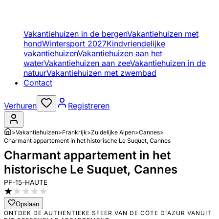
Vakantiehuizen in de bergen
Vakantiehuizen met
hond
Wintersport 2027
Kindvriendelijke
vakantiehuizen
Vakantiehuizen aan het
water
Vakantiehuizen aan zee
Vakantiehuizen in de
natuur
Vakantiehuizen met zwembad
Contact
Verhuren
Registreren
>
Vakantiehuizen
>
Frankrijk
>
Zuidelijke Alpen
>
Cannes
>
Charmant appartement in het historische Le Suquet, Cannes
Charmant appartement in het
historische Le Suquet, Cannes
PF-15-HAUTE
★
★
★
★
★
Opslaan
ONTDEK DE AUTHENTIEKE SFEER VAN DE CÔTE D'AZUR VANUIT