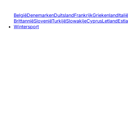
België
Denemarken
Duitsland
Frankrijk
Griekenland
Itali
Brittannië
Slovenië
Turkijë
Slowakije
Cyprus
Letland
Estl
Wintersport