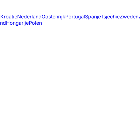
ë
Kroatië
Nederland
Oostenrijk
Portugal
Spanje
Tsjechië
Zweden
and
Hongarije
Polen