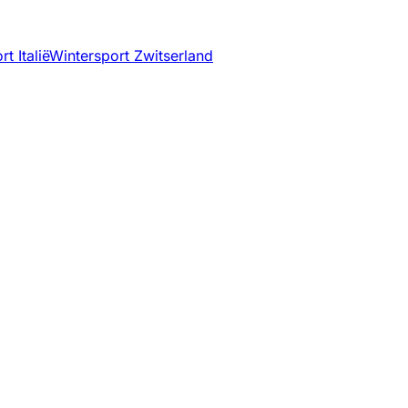
t Italië
Wintersport Zwitserland