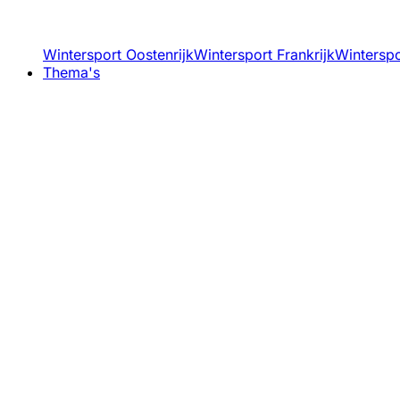
Wintersport Oostenrijk
Wintersport Frankrijk
Winterspor
Thema's