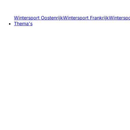
Wintersport Oostenrijk
Wintersport Frankrijk
Winterspor
Thema's