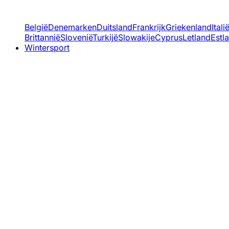
België
Denemarken
Duitsland
Frankrijk
Griekenland
Itali
Brittannië
Slovenië
Turkijë
Slowakije
Cyprus
Letland
Estl
Wintersport