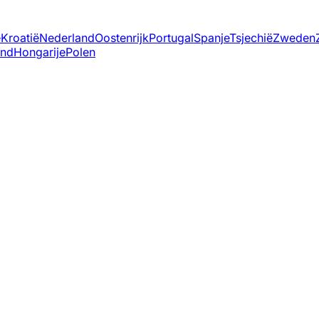
ë
Kroatië
Nederland
Oostenrijk
Portugal
Spanje
Tsjechië
Zweden
and
Hongarije
Polen