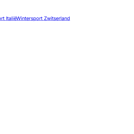
t Italië
Wintersport Zwitserland