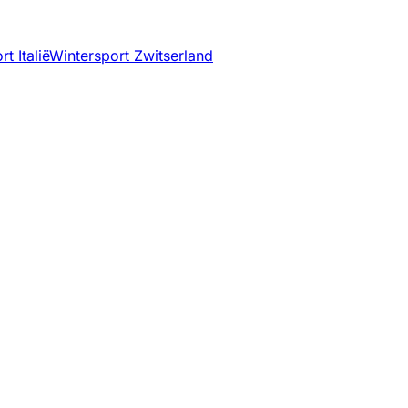
t Italië
Wintersport Zwitserland