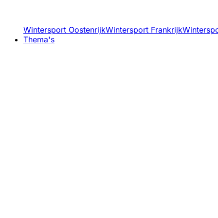
Wintersport Oostenrijk
Wintersport Frankrijk
Winterspor
Thema's