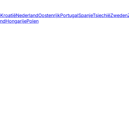
ë
Kroatië
Nederland
Oostenrijk
Portugal
Spanje
Tsjechië
Zweden
and
Hongarije
Polen