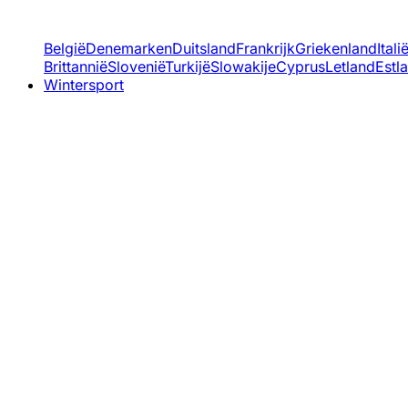
België
Denemarken
Duitsland
Frankrijk
Griekenland
Itali
Brittannië
Slovenië
Turkijë
Slowakije
Cyprus
Letland
Estl
Wintersport