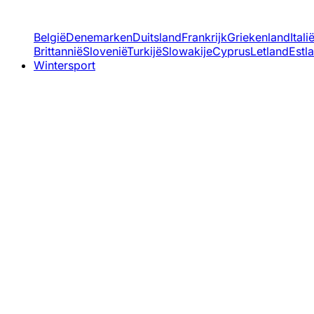
België
Denemarken
Duitsland
Frankrijk
Griekenland
Itali
Brittannië
Slovenië
Turkijë
Slowakije
Cyprus
Letland
Estl
Wintersport