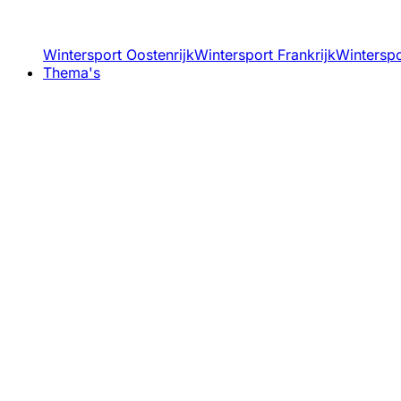
Wintersport Oostenrijk
Wintersport Frankrijk
Winterspor
Thema's