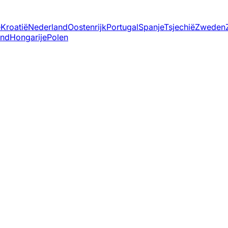
ë
Kroatië
Nederland
Oostenrijk
Portugal
Spanje
Tsjechië
Zweden
and
Hongarije
Polen