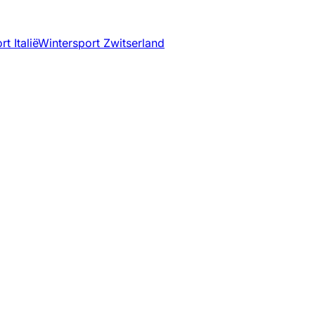
t Italië
Wintersport Zwitserland