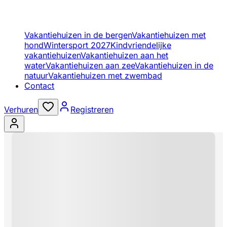
Vakantiehuizen in de bergen
Vakantiehuizen met
hond
Wintersport 2027
Kindvriendelijke
vakantiehuizen
Vakantiehuizen aan het
water
Vakantiehuizen aan zee
Vakantiehuizen in de
natuur
Vakantiehuizen met zwembad
Contact
Verhuren
Registreren