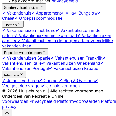
Ik ga akkoord met het
privacybeleid
Soorten vakantiehuizen
✔ Vakantiehuis
✔ Appartement
✔ Villa
✔ Bungalow
✔
Chalet
✔ Groepsaccommodatie
Thema's
✔ Vakantiehuizen met hond
✔ Vakantiehuizen in de
natuur
✔ Vakantiehuizen met zwembad
✔ Vakantiehuizen
aan zee
✔ Vakantiehuizen in de bergen
✔ Kindvriendelijke
vakantiehuizen
Populaire vakantielanden
✔ Vakantiehuizen Spanje
✔ Vakantiehuizen Frankrijk
✔
Vakantiehuizen Italië
✔ Vakantiehuizen Griekenland
✔
Vakantiehuizen Portugal
✔ Vakantiehuizen Kroatië
Informatie
✔ Je huis verhuren
✔ Contact
✔ Blog
✔ Over ons
✔
Veelgestelde vragen
✔ Je huis verkopen
©
2026
Huisjehuren.nl | Alle rechten voorbehouden |
Onderdeel van Recreatie Online.
Voorwaarden
·
Privacybeleid
·
Platformvoorwaarden
·
Platfor
privacy