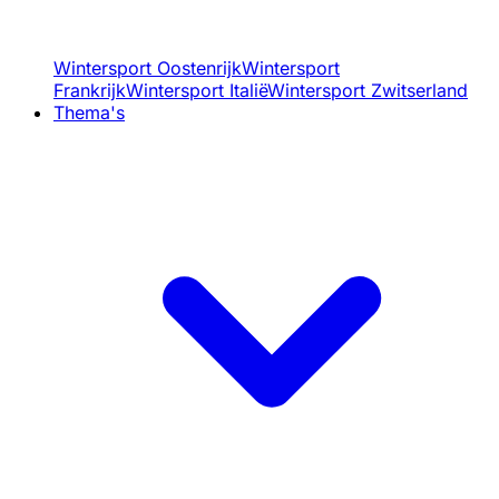
Wintersport Oostenrijk
Wintersport
Frankrijk
Wintersport Italië
Wintersport Zwitserland
Thema's