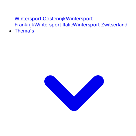
Wintersport Oostenrijk
Wintersport
Frankrijk
Wintersport Italië
Wintersport Zwitserland
Thema's