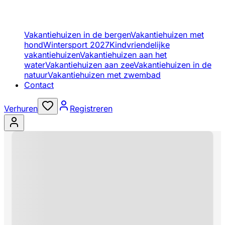
Vakantiehuizen in de bergen
Vakantiehuizen met
hond
Wintersport 2027
Kindvriendelijke
vakantiehuizen
Vakantiehuizen aan het
water
Vakantiehuizen aan zee
Vakantiehuizen in de
natuur
Vakantiehuizen met zwembad
Contact
Verhuren
Registreren