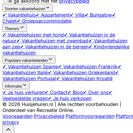
Ik ga akkoord met het
privacybeleid
Soorten vakantiehuizen
✔ Vakantiehuis
✔ Appartement
✔ Villa
✔ Bungalow
✔
Chalet
✔ Groepsaccommodatie
Thema's
✔ Vakantiehuizen met hond
✔ Vakantiehuizen in de
natuur
✔ Vakantiehuizen met zwembad
✔ Vakantiehuizen
aan zee
✔ Vakantiehuizen in de bergen
✔ Kindvriendelijke
vakantiehuizen
Populaire vakantielanden
✔ Vakantiehuizen Spanje
✔ Vakantiehuizen Frankrijk
✔
Vakantiehuizen Italië
✔ Vakantiehuizen Griekenland
✔
Vakantiehuizen Portugal
✔ Vakantiehuizen Kroatië
Informatie
✔ Je huis verhuren
✔ Contact
✔ Blog
✔ Over ons
✔
Veelgestelde vragen
✔ Je huis verkopen
©
2026
Huisjehuren.nl | Alle rechten voorbehouden |
Onderdeel van Recreatie Online.
Voorwaarden
·
Privacybeleid
·
Platformvoorwaarden
·
Platfor
privacy