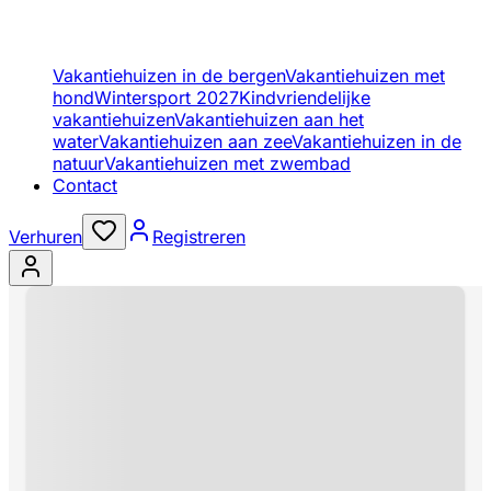
Vakantiehuizen in de bergen
Vakantiehuizen met
hond
Wintersport 2027
Kindvriendelijke
vakantiehuizen
Vakantiehuizen aan het
water
Vakantiehuizen aan zee
Vakantiehuizen in de
natuur
Vakantiehuizen met zwembad
Contact
Verhuren
Registreren