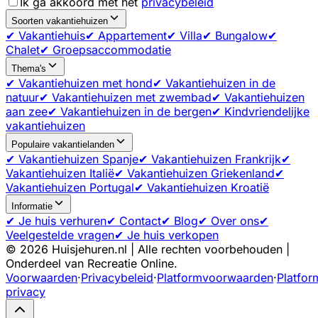
Ik ga akkoord met het
privacybeleid
Soorten vakantiehuizen
✔ Vakantiehuis
✔ Appartement
✔ Villa
✔ Bungalow
✔
Chalet
✔ Groepsaccommodatie
Thema's
✔ Vakantiehuizen met hond
✔ Vakantiehuizen in de
natuur
✔ Vakantiehuizen met zwembad
✔ Vakantiehuizen
aan zee
✔ Vakantiehuizen in de bergen
✔ Kindvriendelijke
vakantiehuizen
Populaire vakantielanden
✔ Vakantiehuizen Spanje
✔ Vakantiehuizen Frankrijk
✔
Vakantiehuizen Italië
✔ Vakantiehuizen Griekenland
✔
Vakantiehuizen Portugal
✔ Vakantiehuizen Kroatië
Informatie
✔ Je huis verhuren
✔ Contact
✔ Blog
✔ Over ons
✔
Veelgestelde vragen
✔ Je huis verkopen
©
2026
Huisjehuren.nl | Alle rechten voorbehouden |
Onderdeel van Recreatie Online.
Voorwaarden
·
Privacybeleid
·
Platformvoorwaarden
·
Platfor
privacy