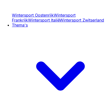
Wintersport Oostenrijk
Wintersport
Frankrijk
Wintersport Italië
Wintersport Zwitserland
Thema's