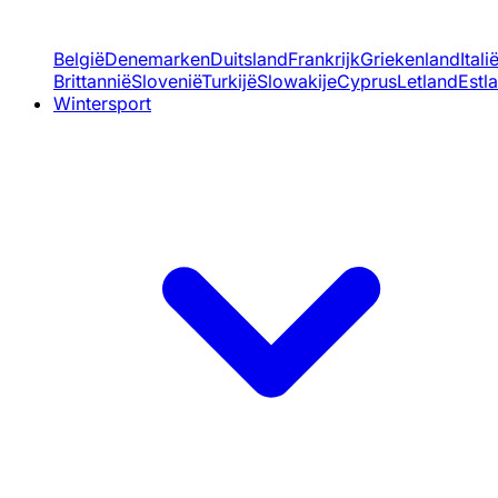
België
Denemarken
Duitsland
Frankrijk
Griekenland
Itali
Brittannië
Slovenië
Turkijë
Slowakije
Cyprus
Letland
Estl
Wintersport