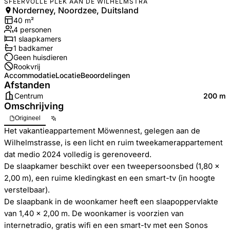
SFEERVOLLE PLEK AAN DE WILHELMSTRA
Norderney, Noordzee, Duitsland
40
m²
4
personen
1
slaapkamers
1
badkamer
Geen huisdieren
Rookvrij
Accommodatie
Locatie
Beoordelingen
Afstanden
Centrum
200 m
Omschrijving
Origineel
Het vakantieappartement Möwennest, gelegen aan de
Wilhelmstrasse, is een licht en ruim tweekamerappartement
dat medio 2024 volledig is gerenoveerd.
De slaapkamer beschikt over een tweepersoonsbed (1,80 x
2,00 m), een ruime kledingkast en een smart-tv (in hoogte
verstelbaar).
De slaapbank in de woonkamer heeft een slaapoppervlakte
van 1,40 x 2,00 m. De woonkamer is voorzien van
internetradio, gratis wifi en een smart-tv met een Sonos