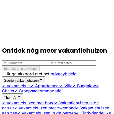
Ontdek nóg meer vakantiehuizen
Inschrijven nieuwsbrief
Ik ga akkoord met het
privacybeleid
Soorten vakantiehuizen
✔ Vakantiehuis
✔ Appartement
✔ Villa
✔ Bungalow
✔
Chalet
✔ Groepsaccommodatie
Thema's
✔ Vakantiehuizen met hond
✔ Vakantiehuizen in de
natuur
✔ Vakantiehuizen met zwembad
✔ Vakantiehuizen
aan zee
✔ Vakantiehuizen in de bergen
✔ Kindvriendelijke