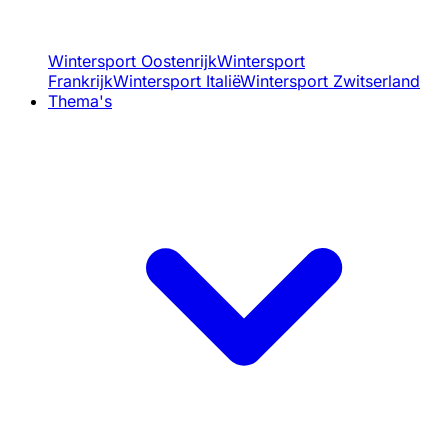
Wintersport Oostenrijk
Wintersport
Frankrijk
Wintersport Italië
Wintersport Zwitserland
Thema's