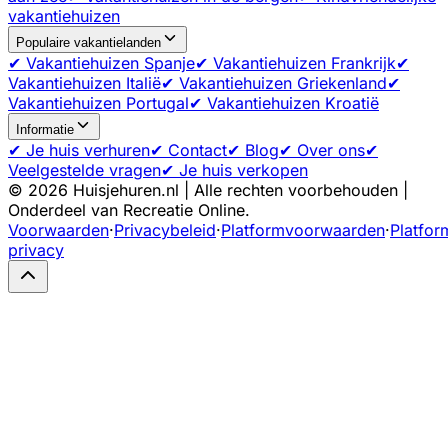
vakantiehuizen
Populaire vakantielanden
✔ Vakantiehuizen Spanje
✔ Vakantiehuizen Frankrijk
✔
Vakantiehuizen Italië
✔ Vakantiehuizen Griekenland
✔
Vakantiehuizen Portugal
✔ Vakantiehuizen Kroatië
Informatie
✔ Je huis verhuren
✔ Contact
✔ Blog
✔ Over ons
✔
Veelgestelde vragen
✔ Je huis verkopen
©
2026
Huisjehuren.nl | Alle rechten voorbehouden |
Onderdeel van Recreatie Online.
Voorwaarden
·
Privacybeleid
·
Platformvoorwaarden
·
Platfor
privacy