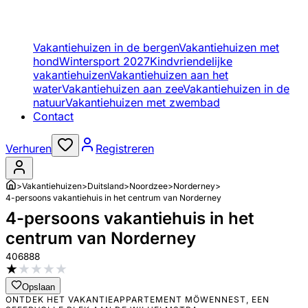
Vakantiehuizen in de bergen
Vakantiehuizen met
hond
Wintersport 2027
Kindvriendelijke
vakantiehuizen
Vakantiehuizen aan het
water
Vakantiehuizen aan zee
Vakantiehuizen in de
natuur
Vakantiehuizen met zwembad
Contact
Verhuren
Registreren
>
Vakantiehuizen
>
Duitsland
>
Noordzee
>
Norderney
>
4-persoons vakantiehuis in het centrum van Norderney
4-persoons vakantiehuis in het
centrum van Norderney
406888
★
★
★
★
★
Opslaan
ONTDEK HET VAKANTIEAPPARTEMENT MÖWENNEST, EEN