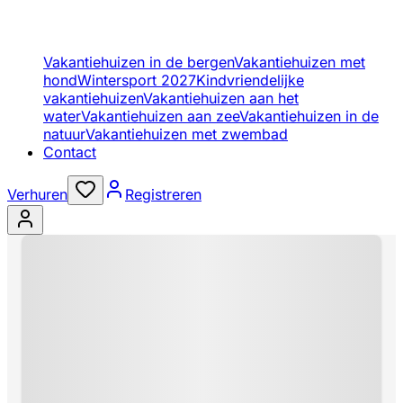
Vakantiehuizen in de bergen
Vakantiehuizen met
hond
Wintersport 2027
Kindvriendelijke
vakantiehuizen
Vakantiehuizen aan het
water
Vakantiehuizen aan zee
Vakantiehuizen in de
natuur
Vakantiehuizen met zwembad
Contact
Verhuren
Registreren