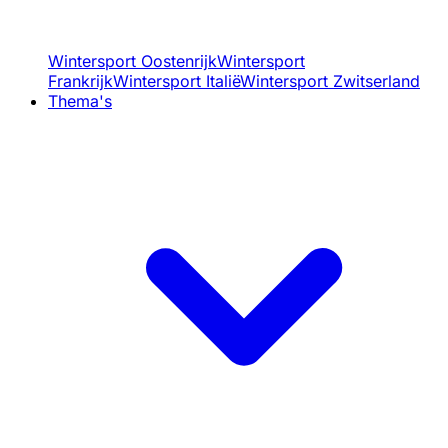
Wintersport Oostenrijk
Wintersport
Frankrijk
Wintersport Italië
Wintersport Zwitserland
Thema's