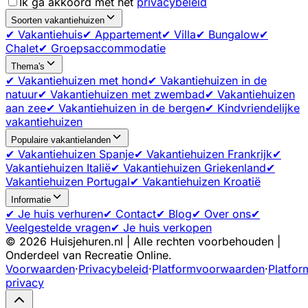
Ik ga akkoord met het
privacybeleid
Soorten vakantiehuizen
✔ Vakantiehuis
✔ Appartement
✔ Villa
✔ Bungalow
✔
Chalet
✔ Groepsaccommodatie
Thema's
✔ Vakantiehuizen met hond
✔ Vakantiehuizen in de
natuur
✔ Vakantiehuizen met zwembad
✔ Vakantiehuizen
aan zee
✔ Vakantiehuizen in de bergen
✔ Kindvriendelijke
vakantiehuizen
Populaire vakantielanden
✔ Vakantiehuizen Spanje
✔ Vakantiehuizen Frankrijk
✔
Vakantiehuizen Italië
✔ Vakantiehuizen Griekenland
✔
Vakantiehuizen Portugal
✔ Vakantiehuizen Kroatië
Informatie
✔ Je huis verhuren
✔ Contact
✔ Blog
✔ Over ons
✔
Veelgestelde vragen
✔ Je huis verkopen
©
2026
Huisjehuren.nl | Alle rechten voorbehouden |
Onderdeel van Recreatie Online.
Voorwaarden
·
Privacybeleid
·
Platformvoorwaarden
·
Platfor
privacy