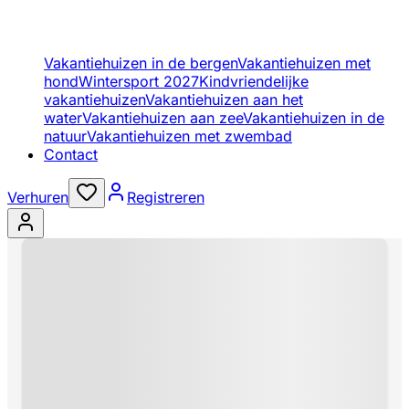
Vakantiehuizen in de bergen
Vakantiehuizen met
hond
Wintersport 2027
Kindvriendelijke
vakantiehuizen
Vakantiehuizen aan het
water
Vakantiehuizen aan zee
Vakantiehuizen in de
natuur
Vakantiehuizen met zwembad
Contact
Verhuren
Registreren