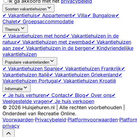
Ik ga akkoord met het
privacybeleid
Soorten vakantiehuizen
✔ Vakantiehuis
✔ Appartement
✔ Villa
✔ Bungalow
✔
Chalet
✔ Groepsaccommodatie
Thema's
✔ Vakantiehuizen met hond
✔ Vakantiehuizen in de
natuur
✔ Vakantiehuizen met zwembad
✔ Vakantiehuizen
aan zee
✔ Vakantiehuizen in de bergen
✔ Kindvriendelijke
vakantiehuizen
Populaire vakantielanden
✔ Vakantiehuizen Spanje
✔ Vakantiehuizen Frankrijk
✔
Vakantiehuizen Italië
✔ Vakantiehuizen Griekenland
✔
Vakantiehuizen Portugal
✔ Vakantiehuizen Kroatië
Informatie
✔ Je huis verhuren
✔ Contact
✔ Blog
✔ Over ons
✔
Veelgestelde vragen
✔ Je huis verkopen
©
2026
Huisjehuren.nl | Alle rechten voorbehouden |
Onderdeel van Recreatie Online.
Voorwaarden
·
Privacybeleid
·
Platformvoorwaarden
·
Platfor
privacy