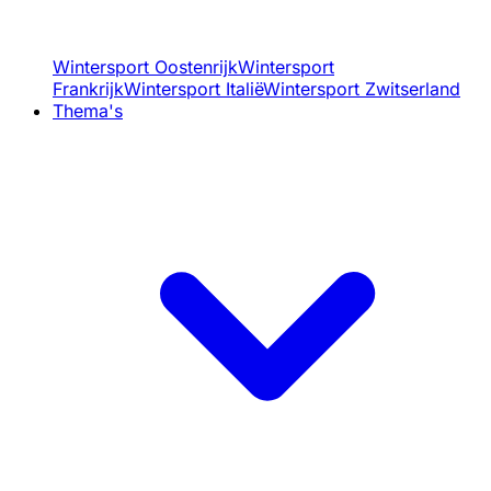
Wintersport Oostenrijk
Wintersport
Frankrijk
Wintersport Italië
Wintersport Zwitserland
Thema's