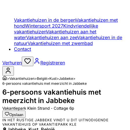
Vakantiehuizen in de bergen
Vakantiehuizen met
hond
Wintersport 2027
Kindvriendelijke
vakantiehuizen
Vakantiehuizen aan het
water
Vakantiehuizen aan zee
Vakantiehuizen in de
natuur
Vakantiehuizen met zwembad
Contact
Verhuren
Registreren
>
Vakantiehuizen
>
België
>
Kust
>
Jabbeke
>
6-persoons vakantiehuis met meerzicht in Jabbeke
6-persoons vakantiehuis met
meerzicht in Jabbeke
Vakantiepark Klein Strand - Cottage 6p
Opslaan
IN HET RUSTIGE JABBEKE VINDT U DIT UITNODIGENDE
VAKANTIEHUIS OP VAKANTIEPARK KLE
Jabbeke, Kust, België