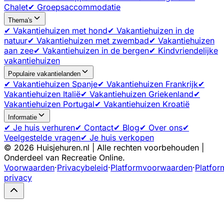
Chalet
✔ Groepsaccommodatie
Thema's
✔ Vakantiehuizen met hond
✔ Vakantiehuizen in de
natuur
✔ Vakantiehuizen met zwembad
✔ Vakantiehuizen
aan zee
✔ Vakantiehuizen in de bergen
✔ Kindvriendelijke
vakantiehuizen
Populaire vakantielanden
✔ Vakantiehuizen Spanje
✔ Vakantiehuizen Frankrijk
✔
Vakantiehuizen Italië
✔ Vakantiehuizen Griekenland
✔
Vakantiehuizen Portugal
✔ Vakantiehuizen Kroatië
Informatie
✔ Je huis verhuren
✔ Contact
✔ Blog
✔ Over ons
✔
Veelgestelde vragen
✔ Je huis verkopen
©
2026
Huisjehuren.nl | Alle rechten voorbehouden |
Onderdeel van Recreatie Online.
Voorwaarden
·
Privacybeleid
·
Platformvoorwaarden
·
Platfor
privacy