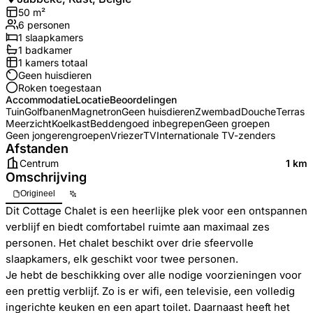
50
m²
6
personen
1
slaapkamers
1
badkamer
1
kamers totaal
Geen huisdieren
Roken toegestaan
Accommodatie
Locatie
Beoordelingen
Tuin
Golfbanen
Magnetron
Geen huisdieren
Zwembad
Douche
Terras
Meerzicht
Koelkast
Beddengoed inbegrepen
Geen groepen
Geen jongerengroepen
Vriezer
TV
Internationale TV-zenders
Afstanden
Centrum
1 km
Omschrijving
Origineel
Dit Cottage Chalet is een heerlijke plek voor een ontspannen
verblijf en biedt comfortabel ruimte aan maximaal zes
personen. Het chalet beschikt over drie sfeervolle
slaapkamers, elk geschikt voor twee personen.
Je hebt de beschikking over alle nodige voorzieningen voor
een prettig verblijf. Zo is er wifi, een televisie, een volledig
ingerichte keuken en een apart toilet. Daarnaast heeft het