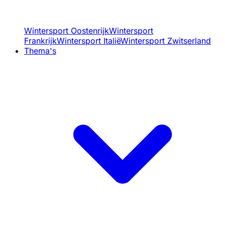
Wintersport Oostenrijk
Wintersport
Frankrijk
Wintersport Italië
Wintersport Zwitserland
Thema's