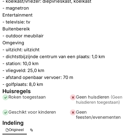
- koelkast/vriezer: diepvrieskast, koelkast
- magnetron
Entertainment
- televisie: tv
Buitenbereik
- outdoor meubilair
Omgeving
- uitzicht: uitzicht
- dichtstbijzijnde centrum van een plaats: 1,0 km
- station: 10,0 km
- vliegveld: 25,0 km
- afstand openbaar vervoer: 70 m
- golfplaats: 8,0 km
Huisregels
Roken toegestaan
Geen huisdieren
(
Geen
✓
✕
huisdieren toegestaan
)
Geschikt voor kinderen
Geen
✓
✕
feesten/evenementen
Indeling
Origineel