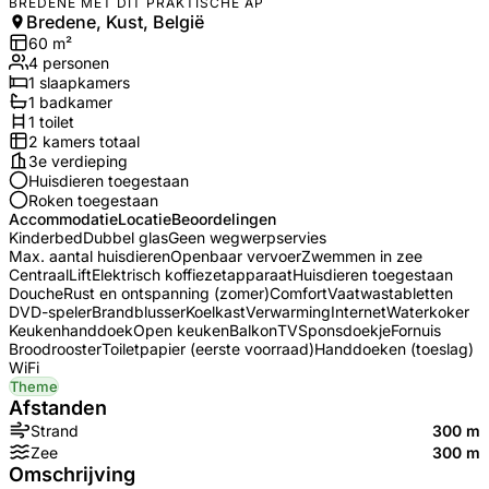
BREDENE MET DIT PRAKTISCHE AP
Bredene, Kust, België
60
m²
4
personen
1
slaapkamers
1
badkamer
1
toilet
2
kamers totaal
3e verdieping
Huisdieren toegestaan
Roken toegestaan
Accommodatie
Locatie
Beoordelingen
Kinderbed
Dubbel glas
Geen wegwerpservies
Max. aantal huisdieren
Openbaar vervoer
Zwemmen in zee
Centraal
Lift
Elektrisch koffiezetapparaat
Huisdieren toegestaan
Douche
Rust en ontspanning (zomer)
Comfort
Vaatwastabletten
DVD-speler
Brandblusser
Koelkast
Verwarming
Internet
Waterkoker
Keukenhanddoek
Open keuken
Balkon
TV
Sponsdoekje
Fornuis
Broodrooster
Toiletpapier (eerste voorraad)
Handdoeken (toeslag)
WiFi
Theme
Afstanden
Strand
300 m
Zee
300 m
Omschrijving