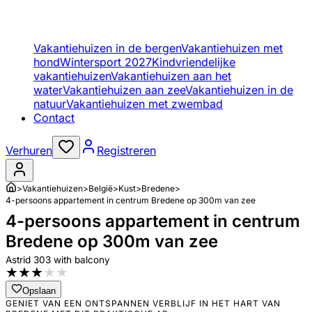
Vakantiehuizen in de bergen
Vakantiehuizen met
hond
Wintersport 2027
Kindvriendelijke
vakantiehuizen
Vakantiehuizen aan het
water
Vakantiehuizen aan zee
Vakantiehuizen in de
natuur
Vakantiehuizen met zwembad
Contact
Verhuren
Registreren
>
Vakantiehuizen
>
België
>
Kust
>
Bredene
>
4-persoons appartement in centrum Bredene op 300m van zee
4-persoons appartement in centrum
Bredene op 300m van zee
Astrid 303 with balcony
★
★
★
★
★
Opslaan
GENIET VAN EEN ONTSPANNEN VERBLIJF IN HET HART VAN