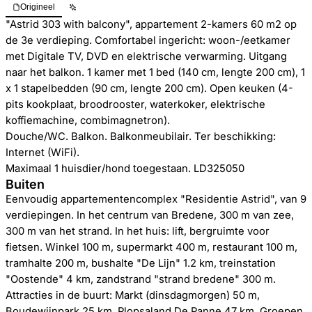
Origineel
"Astrid 303 with balcony", appartement 2-kamers 60 m2 op
de 3e verdieping. Comfortabel ingericht: woon-/eetkamer
met Digitale TV, DVD en elektrische verwarming. Uitgang
naar het balkon. 1 kamer met 1 bed (140 cm, lengte 200 cm), 1
x 1 stapelbedden (90 cm, lengte 200 cm). Open keuken (4-
pits kookplaat, broodrooster, waterkoker, elektrische
koffiemachine, combimagnetron).
Douche/WC. Balkon. Balkonmeubilair. Ter beschikking:
Internet (WiFi).
Maximaal 1 huisdier/hond toegestaan. LD325050
Buiten
Eenvoudig appartementencomplex "Residentie Astrid", van 9
verdiepingen. In het centrum van Bredene, 300 m van zee,
300 m van het strand. In het huis: lift, bergruimte voor
fietsen. Winkel 100 m, supermarkt 400 m, restaurant 100 m,
tramhalte 200 m, bushalte "De Lijn" 1.2 km, treinstation
"Oostende" 4 km, zandstrand "strand bredene" 300 m.
Attracties in de buurt: Markt (dinsdagmorgen) 50 m,
Boudewijnpark 25 km, Plopsaland De Panne 47 km. Groepen