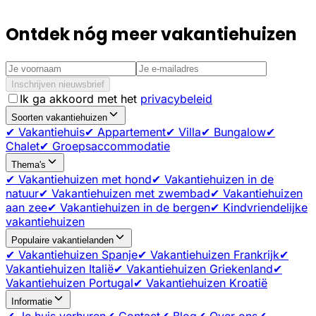
Ontdek nóg meer vakantiehuizen
Inschrijven nieuwsbrief
Ik ga akkoord met het
privacybeleid
Soorten vakantiehuizen
✔ Vakantiehuis
✔ Appartement
✔ Villa
✔ Bungalow
✔
Chalet
✔ Groepsaccommodatie
Thema's
✔ Vakantiehuizen met hond
✔ Vakantiehuizen in de
natuur
✔ Vakantiehuizen met zwembad
✔ Vakantiehuizen
aan zee
✔ Vakantiehuizen in de bergen
✔ Kindvriendelijke
vakantiehuizen
Populaire vakantielanden
✔ Vakantiehuizen Spanje
✔ Vakantiehuizen Frankrijk
✔
Vakantiehuizen Italië
✔ Vakantiehuizen Griekenland
✔
Vakantiehuizen Portugal
✔ Vakantiehuizen Kroatië
Informatie
✔ Je huis verhuren
✔ Contact
✔ Blog
✔ Over ons
✔