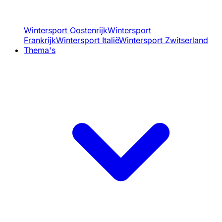
Wintersport Oostenrijk
Wintersport
Frankrijk
Wintersport Italië
Wintersport Zwitserland
Thema's