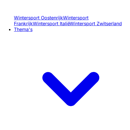
Wintersport Oostenrijk
Wintersport
Frankrijk
Wintersport Italië
Wintersport Zwitserland
Thema's