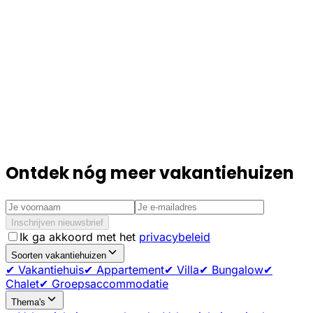
Ontdek nóg meer vakantiehuizen
Inschrijven nieuwsbrief
Ik ga akkoord met het
privacybeleid
Soorten vakantiehuizen
✔ Vakantiehuis
✔ Appartement
✔ Villa
✔ Bungalow
✔
Chalet
✔ Groepsaccommodatie
Thema's