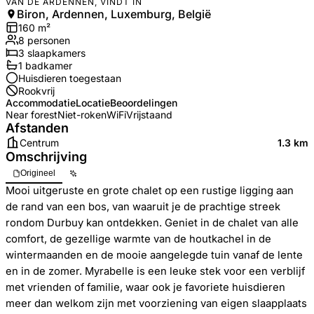
VAN DE ARDENNEN, VINDT IN
Biron, Ardennen, Luxemburg, België
160
m²
8
personen
3
slaapkamers
1
badkamer
Huisdieren toegestaan
Rookvrij
Accommodatie
Locatie
Beoordelingen
Near forest
Niet-roken
WiFi
Vrijstaand
Afstanden
Centrum
1.3 km
Omschrijving
Origineel
Mooi uitgeruste en grote chalet op een rustige ligging aan
de rand van een bos, van waaruit je de prachtige streek
rondom Durbuy kan ontdekken. Geniet in de chalet van alle
comfort, de gezellige warmte van de houtkachel in de
wintermaanden en de mooie aangelegde tuin vanaf de lente
en in de zomer. Myrabelle is een leuke stek voor een verblijf
met vrienden of familie, waar ook je favoriete huisdieren
meer dan welkom zijn met voorziening van eigen slaapplaats