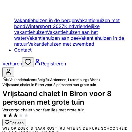
Vakantiehuizen in de bergen
Vakantiehuizen met
hond
Wintersport 2027
Kindvriendelijke
vakantiehuizen
Vakantiehuizen aan het
water
Vakantiehuizen aan zee
Vakantiehuizen in de
natuur
Vakantiehuizen met zwembad
Contact
Verhuren
Registreren
>
Vakantiehuizen
>
België
>
Ardennen, Luxemburg
>
Biron
>
Vrijstaand chalet in Biron voor 8 personen met grote tuin
Vrijstaand chalet in Biron voor 8
personen met grote tuin
Verzorgd chalet voor families met grote tuin
★
★
★
★
★
Opslaan
WIE OP ZOEK IS NAAR RUST, RUIMTE EN DE PURE SCHOONHEID