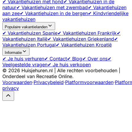
✔ Vakantiehuizen met hond
✔ Vakantiehuizen in de
natuur
✔ Vakantiehuizen met zwembad
✔ Vakantiehuizen
aan zee
✔ Vakantiehuizen in de bergen
✔ Kindvriendelijke
vakantiehuizen
Populaire vakantielanden
✔ Vakantiehuizen Spanje
✔ Vakantiehuizen Frankrijk
✔
Vakantiehuizen Italië
✔ Vakantiehuizen Griekenland
✔
Vakantiehuizen Portugal
✔ Vakantiehuizen Kroatië
Informatie
✔ Je huis verhuren
✔ Contact
✔ Blog
✔ Over ons
✔
Veelgestelde vragen
✔ Je huis verkopen
©
2026
Huisjehuren.nl | Alle rechten voorbehouden |
Onderdeel van Recreatie Online.
Voorwaarden
·
Privacybeleid
·
Platformvoorwaarden
·
Platfor
privacy