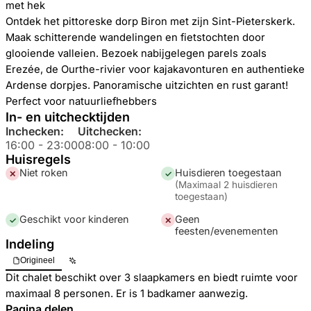
met hek
Ontdek het pittoreske dorp Biron met zijn Sint-Pieterskerk.
Maak schitterende wandelingen en fietstochten door
glooiende valleien. Bezoek nabijgelegen parels zoals
Erezée, de Ourthe-rivier voor kajakavonturen en authentieke
Ardense dorpjes. Panoramische uitzichten en rust garant!
Perfect voor natuurliefhebbers
In- en uitchecktijden
Inchecken:
Uitchecken:
16:00
-
23:00
08:00
-
10:00
Huisregels
Niet roken
Huisdieren toegestaan
✕
✓
(
Maximaal 2 huisdieren
toegestaan
)
Geschikt voor kinderen
Geen
✓
✕
feesten/evenementen
Indeling
Origineel
Dit chalet beschikt over 3 slaapkamers en biedt ruimte voor
maximaal 8 personen. Er is 1 badkamer aanwezig.
Pagina delen