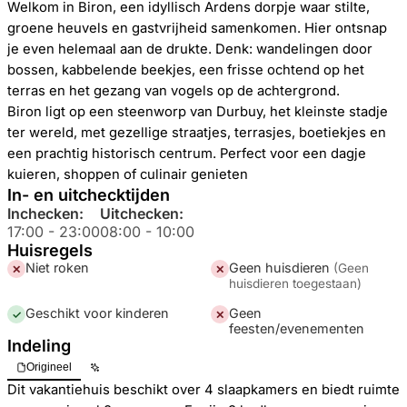
Welkom in Biron, een idyllisch Ardens dorpje waar stilte,
groene heuvels en gastvrijheid samenkomen. Hier ontsnap
je even helemaal aan de drukte. Denk: wandelingen door
bossen, kabbelende beekjes, een frisse ochtend op het
terras en het gezang van vogels op de achtergrond.
Biron ligt op een steenworp van Durbuy, het kleinste stadje
ter wereld, met gezellige straatjes, terrasjes, boetiekjes en
een prachtig historisch centrum. Perfect voor een dagje
kuieren, shoppen of culinair genieten
In- en uitchecktijden
Inchecken:
Uitchecken:
17:00
-
23:00
08:00
-
10:00
Huisregels
Niet roken
Geen huisdieren
(
Geen
✕
✕
huisdieren toegestaan
)
Geschikt voor kinderen
Geen
✓
✕
feesten/evenementen
Indeling
Origineel
Dit vakantiehuis beschikt over 4 slaapkamers en biedt ruimte