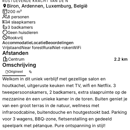
RUSTGEVENDE KRACHT VAN DE N
Biron, Ardennen, Luxemburg, België
200
m²
8
personen
4
slaapkamers
3
badkamer
s
Geen huisdieren
Rookvrij
Accommodatie
Locatie
Beoordelingen
Vrijstaand
Near forest
Rural
Niet-roken
WiFi
Afstanden
Centrum
2.2 km
Omschrijving
Origineel
Welkom in dit uniek verblijf met gezellige salon en
houtkachel, uitgeruste keuken met TV, wifi en Netflix. 3
tweepersoonskamers, 2 badkamers, extra slaapruimte op de
mezzanine én een unieke kamer in de toren. Buiten geniet je
van een groot terras in de natuur, wellness met
infraroodcabine, buitendouche en houtgestookt bad. Parking
voor 3 wagens, BBQ-zone, fietsenstalling en gedeeld
speelpark met pétanque. Pure ontspanning in stijl!