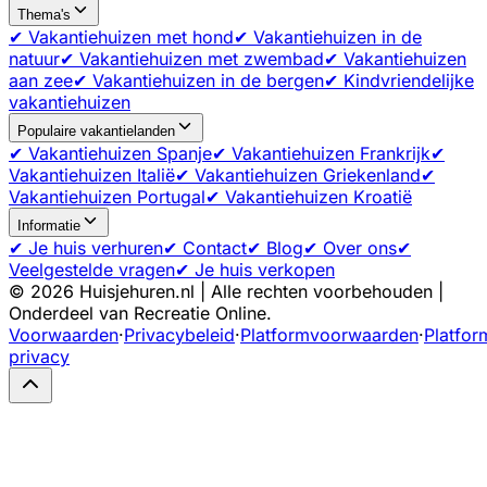
Thema's
✔ Vakantiehuizen met hond
✔ Vakantiehuizen in de
natuur
✔ Vakantiehuizen met zwembad
✔ Vakantiehuizen
aan zee
✔ Vakantiehuizen in de bergen
✔ Kindvriendelijke
vakantiehuizen
Populaire vakantielanden
✔ Vakantiehuizen Spanje
✔ Vakantiehuizen Frankrijk
✔
Vakantiehuizen Italië
✔ Vakantiehuizen Griekenland
✔
Vakantiehuizen Portugal
✔ Vakantiehuizen Kroatië
Informatie
✔ Je huis verhuren
✔ Contact
✔ Blog
✔ Over ons
✔
Veelgestelde vragen
✔ Je huis verkopen
©
2026
Huisjehuren.nl | Alle rechten voorbehouden |
Onderdeel van Recreatie Online.
Voorwaarden
·
Privacybeleid
·
Platformvoorwaarden
·
Platfor
privacy