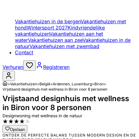
Vakantiehuizen in de bergen
Vakantiehuizen met
hond
Wintersport 2027
Kindvriendelijke
vakantiehuizen
Vakantiehuizen aan het
water
Vakantiehuizen aan zee
Vakantiehuizen in de
natuur
Vakantiehuizen met zwembad
Contact
Verhuren
Registreren
>
Vakantiehuizen
>
België
>
Ardennen, Luxemburg
>
Biron
>
Vrijstaand designhuis met wellness in Biron voor 8 personen
Vrijstaand designhuis met wellness
in Biron voor 8 personen
Designwoning met wellness in de natuur
★
★
★
★
★
Opslaan
ONTDEK DE PERFECTE BALANS TUSSEN MODERN DESIGN EN DE