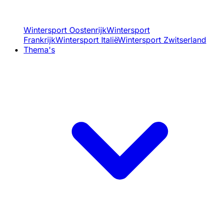
Wintersport Oostenrijk
Wintersport
Frankrijk
Wintersport Italië
Wintersport Zwitserland
Thema's