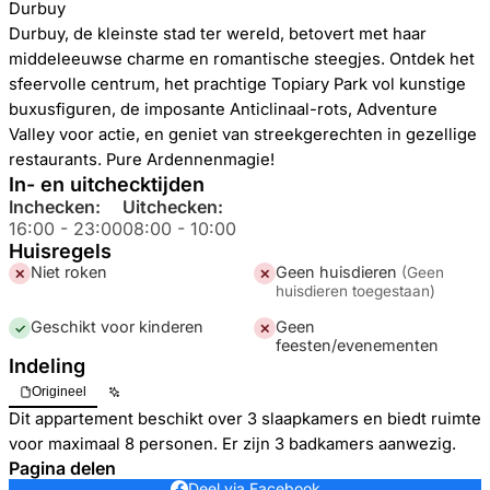
Durbuy
Durbuy, de kleinste stad ter wereld, betovert met haar
middeleeuwse charme en romantische steegjes. Ontdek het
sfeervolle centrum, het prachtige Topiary Park vol kunstige
buxusfiguren, de imposante Anticlinaal-rots, Adventure
Valley voor actie, en geniet van streekgerechten in gezellige
restaurants. Pure Ardennenmagie!
In- en uitchecktijden
Inchecken:
Uitchecken:
16:00
-
23:00
08:00
-
10:00
Huisregels
Niet roken
Geen huisdieren
(
Geen
✕
✕
huisdieren toegestaan
)
Geschikt voor kinderen
Geen
✓
✕
feesten/evenementen
Indeling
Origineel
Dit appartement beschikt over 3 slaapkamers en biedt ruimte
voor maximaal 8 personen. Er zijn 3 badkamers aanwezig.
Pagina delen
Deel via Facebook