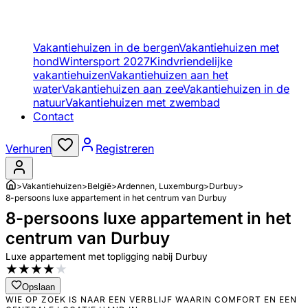
Vakantiehuizen in de bergen
Vakantiehuizen met
hond
Wintersport 2027
Kindvriendelijke
vakantiehuizen
Vakantiehuizen aan het
water
Vakantiehuizen aan zee
Vakantiehuizen in de
natuur
Vakantiehuizen met zwembad
Contact
Verhuren
Registreren
>
Vakantiehuizen
>
België
>
Ardennen, Luxemburg
>
Durbuy
>
8-persoons luxe appartement in het centrum van Durbuy
8-persoons luxe appartement in het
centrum van Durbuy
Luxe appartement met topligging nabij Durbuy
★
★
★
★
★
Opslaan
WIE OP ZOEK IS NAAR EEN VERBLIJF WAARIN COMFORT EN EEN