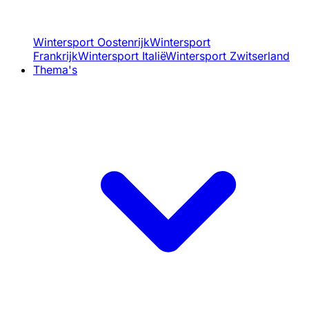
Wintersport Oostenrijk
Wintersport
Frankrijk
Wintersport Italië
Wintersport Zwitserland
Thema's