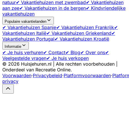
natuur
✔ Vakantiehuizen met zwembad
✔ Vakantiehuizen
aan zee
✔ Vakantiehuizen in de bergen
✔ Kindvriendelijke
vakantiehuizen
Populaire vakantielanden
✔ Vakantiehuizen Spanje
✔ Vakantiehuizen Frankrijk
✔
Vakantiehuizen Italië
✔ Vakantiehuizen Griekenland
✔
Vakantiehuizen Portugal
✔ Vakantiehuizen Kroatië
Informatie
✔ Je huis verhuren
✔ Contact
✔ Blog
✔ Over ons
✔
Veelgestelde vragen
✔ Je huis verkopen
©
2026
Huisjehuren.nl | Alle rechten voorbehouden |
Onderdeel van Recreatie Online.
Voorwaarden
·
Privacybeleid
·
Platformvoorwaarden
·
Platfor
privacy