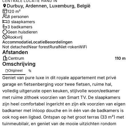
CENTRALE LOCATIE HAND IN
Durbuy, Ardennen, Luxemburg, België
120
m²
8
personen
3
slaapkamers
3
badkamer
s
Geen huisdieren
Rookvrij
Accommodatie
Locatie
Beoordelingen
Not detached
Near forest
Rural
Niet-roken
WiFi
Afstanden
Centrum
110 m
Omschrijving
Origineel
Geniet van pure luxe in dit royale appartement met privé
garage en fietsenberging voor twee fietsen, ruime hal,
volledig uitgeruste open keuken, stijlvolle woon/eetkamer
met ruime zithoek voorzien van Smart TV. De slaapkamers
zijn heel comfortabel ingericht en zijn elk voorzien van eigen
badkamer met inloop douche en in één van de badkamers is
ook nog een ligbad. Ontspan op het groot terras (33 m²) met
tuinmeubilair, en geniet van de mooie uitzichten rondom