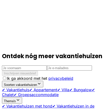
Ontdek nóg meer vakantiehuizen
Inschrijven nieuwsbrief
Ik ga akkoord met het
privacybeleid
Soorten vakantiehuizen
✔ Vakantiehuis
✔ Appartement
✔ Villa
✔ Bungalow
✔
Chalet
✔ Groepsaccommodatie
Thema's
✔ Vakantiehuizen met hond
✔ Vakantiehuizen in de