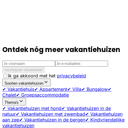
Ontdek nóg meer vakantiehuizen
Inschrijven nieuwsbrief
Ik ga akkoord met het
privacybeleid
Soorten vakantiehuizen
✔ Vakantiehuis
✔ Appartement
✔ Villa
✔ Bungalow
✔
Chalet
✔ Groepsaccommodatie
Thema's
✔ Vakantiehuizen met hond
✔ Vakantiehuizen in de
natuur
✔ Vakantiehuizen met zwembad
✔ Vakantiehuizen
aan zee
✔ Vakantiehuizen in de bergen
✔ Kindvriendelijke
vakantiehuizen