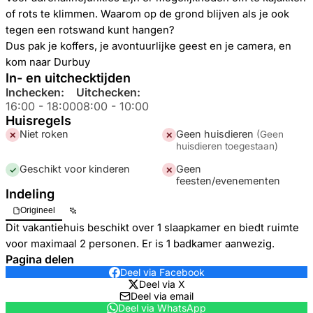
of rots te klimmen. Waarom op de grond blijven als je ook
tegen een rotswand kunt hangen?
Dus pak je koffers, je avontuurlijke geest en je camera, en
kom naar Durbuy
In- en uitchecktijden
Inchecken:
Uitchecken:
16:00
-
18:00
08:00
-
10:00
Huisregels
Niet roken
Geen huisdieren
(
Geen
✕
✕
huisdieren toegestaan
)
Geschikt voor kinderen
Geen
✓
✕
feesten/evenementen
Indeling
Origineel
Dit vakantiehuis beschikt over 1 slaapkamer en biedt ruimte
voor maximaal 2 personen. Er is 1 badkamer aanwezig.
Pagina delen
Deel via Facebook
Deel via X
Deel via email
Deel via WhatsApp