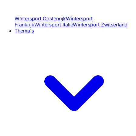
Wintersport Oostenrijk
Wintersport
Frankrijk
Wintersport Italië
Wintersport Zwitserland
Thema's