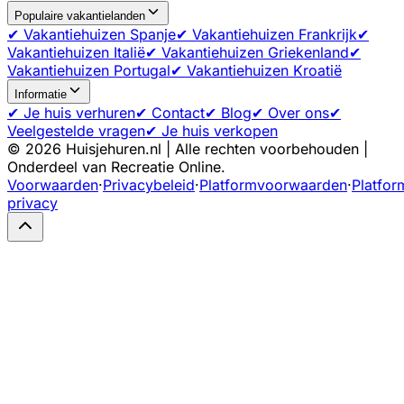
Populaire vakantielanden
✔ Vakantiehuizen Spanje
✔ Vakantiehuizen Frankrijk
✔
Vakantiehuizen Italië
✔ Vakantiehuizen Griekenland
✔
Vakantiehuizen Portugal
✔ Vakantiehuizen Kroatië
Informatie
✔ Je huis verhuren
✔ Contact
✔ Blog
✔ Over ons
✔
Veelgestelde vragen
✔ Je huis verkopen
©
2026
Huisjehuren.nl | Alle rechten voorbehouden |
Onderdeel van Recreatie Online.
Voorwaarden
·
Privacybeleid
·
Platformvoorwaarden
·
Platfor
privacy