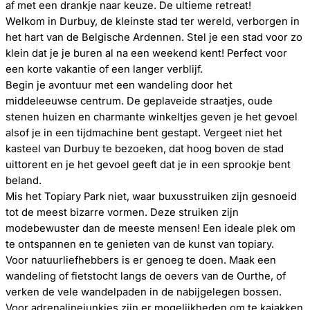
af met een drankje naar keuze. De ultieme retreat!
Welkom in Durbuy, de kleinste stad ter wereld, verborgen in
het hart van de Belgische Ardennen. Stel je een stad voor zo
klein dat je je buren al na een weekend kent! Perfect voor
een korte vakantie of een langer verblijf.
Begin je avontuur met een wandeling door het
middeleeuwse centrum. De geplaveide straatjes, oude
stenen huizen en charmante winkeltjes geven je het gevoel
alsof je in een tijdmachine bent gestapt. Vergeet niet het
kasteel van Durbuy te bezoeken, dat hoog boven de stad
uittorent en je het gevoel geeft dat je in een sprookje bent
beland.
Mis het Topiary Park niet, waar buxusstruiken zijn gesnoeid
tot de meest bizarre vormen. Deze struiken zijn
modebewuster dan de meeste mensen! Een ideale plek om
te ontspannen en te genieten van de kunst van topiary.
Voor natuurliefhebbers is er genoeg te doen. Maak een
wandeling of fietstocht langs de oevers van de Ourthe, of
verken de vele wandelpaden in de nabijgelegen bossen.
Voor adrenalinejunkies zijn er mogelijkheden om te kajakken