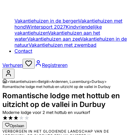
Vakantiehuizen in de bergen
Vakantiehuizen met
hond
Wintersport 2027
Kindvriendelijke
vakantiehuizen
Vakantiehuizen aan het
water
Vakantiehuizen aan zee
Vakantiehuizen in de
natuur
Vakantiehuizen met zwembad
Contact
Verhuren
Registreren
>
Vakantiehuizen
>
België
>
Ardennen, Luxemburg
>
Durbuy
>
Romantische lodge met hottub en uitzicht op de vallei in Durbuy
Romantische lodge met hottub en
uitzicht op de vallei in Durbuy
Moderne lodge voor 2 met hottub en vuurkorf
★
★
★
★
★
Opslaan
VERBORGEN IN HET GLOOIENDE LANDSCHAP VAN DE