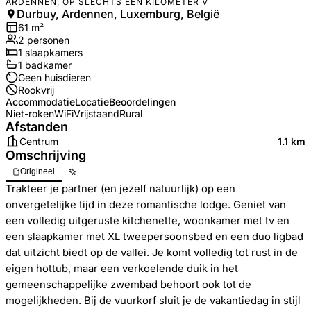
ARDENNEN, OP SLECHTS EEN KILOMETER V
Durbuy, Ardennen, Luxemburg, België
61
m²
2
personen
1
slaapkamers
1
badkamer
Geen huisdieren
Rookvrij
Accommodatie
Locatie
Beoordelingen
Niet-roken
WiFi
Vrijstaand
Rural
Afstanden
Centrum
1.1 km
Omschrijving
Origineel
Trakteer je partner (en jezelf natuurlijk) op een
onvergetelijke tijd in deze romantische lodge. Geniet van
een volledig uitgeruste kitchenette, woonkamer met tv en
een slaapkamer met XL tweepersoonsbed en een duo ligbad
dat uitzicht biedt op de vallei. Je komt volledig tot rust in de
eigen hottub, maar een verkoelende duik in het
gemeenschappelijke zwembad behoort ook tot de
mogelijkheden. Bij de vuurkorf sluit je de vakantiedag in stijl