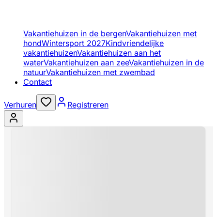
Vakantiehuizen in de bergen
Vakantiehuizen met
hond
Wintersport 2027
Kindvriendelijke
vakantiehuizen
Vakantiehuizen aan het
water
Vakantiehuizen aan zee
Vakantiehuizen in de
natuur
Vakantiehuizen met zwembad
Contact
Verhuren
Registreren