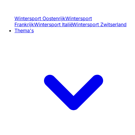
Wintersport Oostenrijk
Wintersport
Frankrijk
Wintersport Italië
Wintersport Zwitserland
Thema's