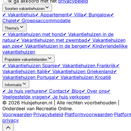
Ik ga akkoord met het
privacybeleid
Soorten vakantiehuizen
✔ Vakantiehuis
✔ Appartement
✔ Villa
✔ Bungalow
✔
Chalet
✔ Groepsaccommodatie
Thema's
✔ Vakantiehuizen met hond
✔ Vakantiehuizen in de
natuur
✔ Vakantiehuizen met zwembad
✔ Vakantiehuizen
aan zee
✔ Vakantiehuizen in de bergen
✔ Kindvriendelijke
vakantiehuizen
Populaire vakantielanden
✔ Vakantiehuizen Spanje
✔ Vakantiehuizen Frankrijk
✔
Vakantiehuizen Italië
✔ Vakantiehuizen Griekenland
✔
Vakantiehuizen Portugal
✔ Vakantiehuizen Kroatië
Informatie
✔ Je huis verhuren
✔ Contact
✔ Blog
✔ Over ons
✔
Veelgestelde vragen
✔ Je huis verkopen
©
2026
Huisjehuren.nl | Alle rechten voorbehouden |
Onderdeel van Recreatie Online.
Voorwaarden
·
Privacybeleid
·
Platformvoorwaarden
·
Platfor
privacy