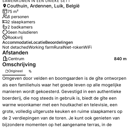
SAMENKOMEN IN EEN UNIEKE SETT
Couthuin, Ardennen, Luik, België
75
m²
6
personen
2
slaapkamers
2
badkamer
s
Geen huisdieren
Rookvrij
Accommodatie
Locatie
Beoordelingen
Not detached
Working farm
Rural
Niet-roken
WiFi
Afstanden
Centrum
840 m
Omschrijving
Origineel
Omgeven door velden en boomgaarden is de gîte ontworpen
als een familiehuis waar het goede leven op alle mogelijke
manieren wordt gekoesterd. Gevestigd in een authentieke
boerderij, die nog steeds in gebruik is, biedt de gîte een
warme woonkamer met een houtkachel en televisie, een
grote, volledig uitgeruste keuken en ruime slaapkamers op
de 2 verdiepingen van de toren. Je kunt ook genieten van
bijzondere momenten op het aangename terras, in de