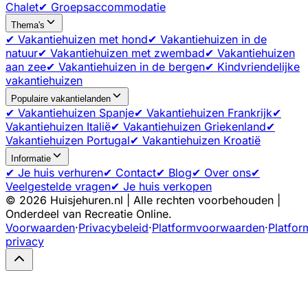
Chalet
✔ Groepsaccommodatie
Thema's
✔ Vakantiehuizen met hond
✔ Vakantiehuizen in de
natuur
✔ Vakantiehuizen met zwembad
✔ Vakantiehuizen
aan zee
✔ Vakantiehuizen in de bergen
✔ Kindvriendelijke
vakantiehuizen
Populaire vakantielanden
✔ Vakantiehuizen Spanje
✔ Vakantiehuizen Frankrijk
✔
Vakantiehuizen Italië
✔ Vakantiehuizen Griekenland
✔
Vakantiehuizen Portugal
✔ Vakantiehuizen Kroatië
Informatie
✔ Je huis verhuren
✔ Contact
✔ Blog
✔ Over ons
✔
Veelgestelde vragen
✔ Je huis verkopen
©
2026
Huisjehuren.nl | Alle rechten voorbehouden |
Onderdeel van Recreatie Online.
Voorwaarden
·
Privacybeleid
·
Platformvoorwaarden
·
Platfor
privacy