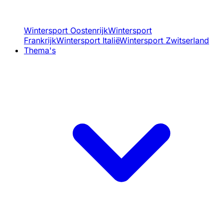
Wintersport Oostenrijk
Wintersport
Frankrijk
Wintersport Italië
Wintersport Zwitserland
Thema's