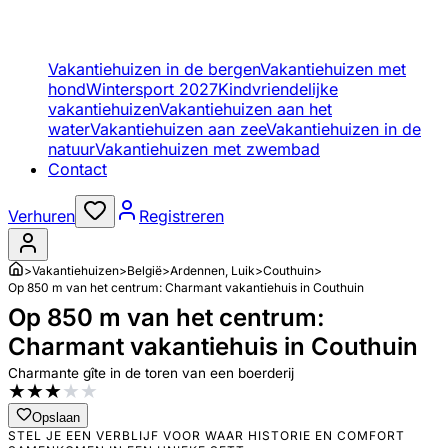
Vakantiehuizen in de bergen
Vakantiehuizen met
hond
Wintersport 2027
Kindvriendelijke
vakantiehuizen
Vakantiehuizen aan het
water
Vakantiehuizen aan zee
Vakantiehuizen in de
natuur
Vakantiehuizen met zwembad
Contact
Verhuren
Registreren
>
Vakantiehuizen
>
België
>
Ardennen, Luik
>
Couthuin
>
Op 850 m van het centrum: Charmant vakantiehuis in Couthuin
Op 850 m van het centrum:
Charmant vakantiehuis in Couthuin
Charmante gîte in de toren van een boerderij
★
★
★
★
★
Opslaan
STEL JE EEN VERBLIJF VOOR WAAR HISTORIE EN COMFORT